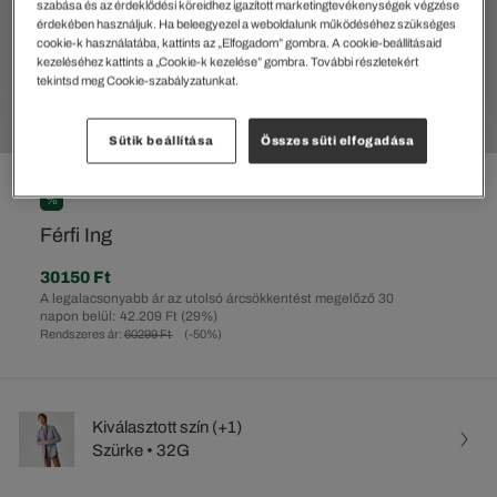
szabása és az érdeklődési köreidhez igazított marketingtevékenységek végzése
érdekében használjuk. Ha beleegyezel a weboldalunk működéséhez szükséges
cookie-k használatába, kattints az „Elfogadom” gombra. A cookie-beállításaid
kezeléséhez kattints a „Cookie-k kezelése” gombra. További részletekért
tekintsd meg Cookie-szabályzatunkat.
Sütik beállítása
Összes süti elfogadása
%
Férfi Ing
30150 Ft
A legalacsonyabb ár az utolsó árcsökkentést megelőző 30
napon belül: 42.209 Ft
(29%)
Rendszeres ár:
60299 Ft
(-50%)
Kiválasztott szín (+1)
Szürke • 32G