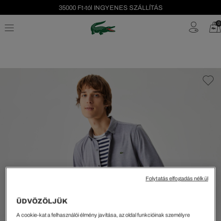
35000 Ft-tól INGYENES SZÁLLÍTÁS
Szezonális leárazás akár -40%!
0
Ingyenes visszaküldés!
Folytatás elfogadás nélkül
ÜDVÖZÖLJÜK
A cookie-kat a felhasználói élmény javítása, az oldal funkcióinak személyre