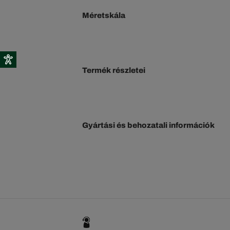
Méretskála
Termék részletei
Gyártási és behozatali információk