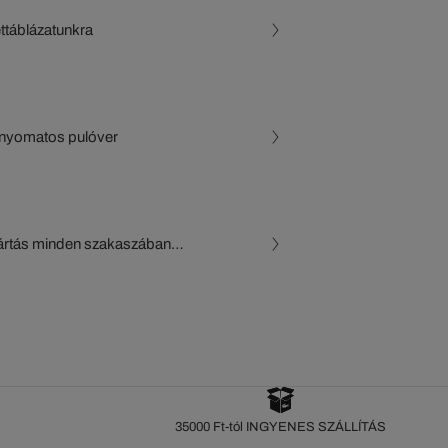
ettáblázatunkra
lenyomatos pulóver
gyártás minden szakaszában
, a beszállítók és az
készül a Crocodile figyelő
35000 Ft-tól INGYENES SZÁLLÍTÁS