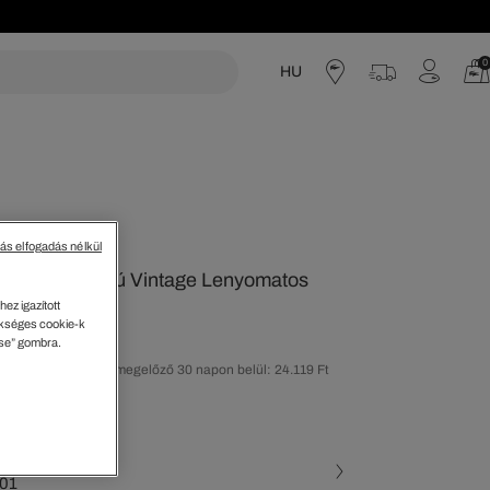
0
HU
acoste
tás elfogadás nélkül
ú Laza Szabású Vintage Lenyomatos
ez igazított
kséges cookie-k
ése” gombra.
olsó árcsökkentést megelőző 30 napon belül: 24.119 Ft
50%)
ott szín
• 001