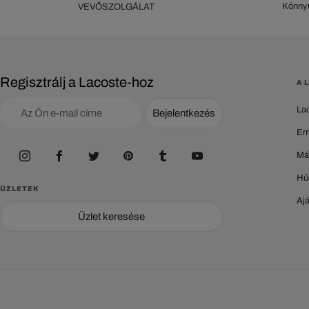
Könnyű
VEVŐSZOLGÁLAT
Regisztrálj a Lacoste-hoz
A 
La
Bejelentkezés
Em
Má
Hű
ÜZLETEK
Aj
Üzlet keresése