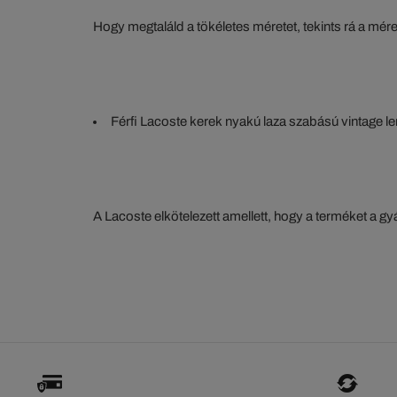
Hogy megtaláld a tökéletes méretet, tekints rá a mér
Férfi Lacoste kerek nyakú laza szabású vintage 
A Lacoste elkötelezett amellett, hogy a terméket a 
szorosan nyomon kövesse. Az értéklánc átláthatósága
ökoszisztéma alapos ismerete... Egyetlen öltés sem 
szeme nélkül.