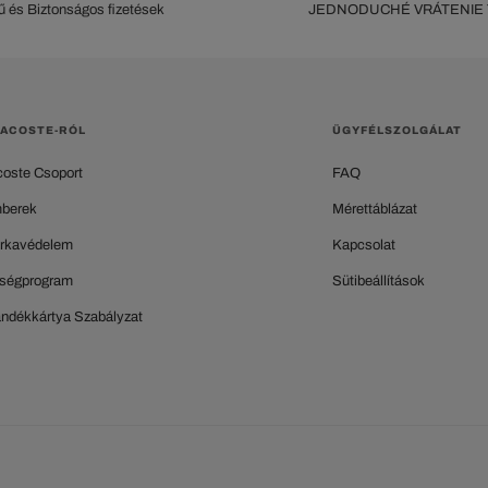
 és Biztonságos fizetések
JEDNODUCHÉ VRÁTENIE
LACOSTE-RÓL
ÜGYFÉLSZOLGÁLAT
coste Csoport
FAQ
berek
Mérettáblázat
rkavédelem
Kapcsolat
ségprogram
Sütibeállítások
ándékkártya Szabályzat