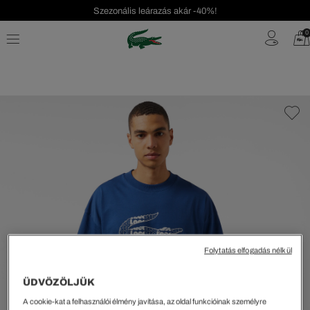
Szezonális leárazás akár -40%!
Ingyenes visszaküldés!
0
Folytatás elfogadás nélkül
ÜDVÖZÖLJÜK
A cookie-kat a felhasználói élmény javítása, az oldal funkcióinak személyre