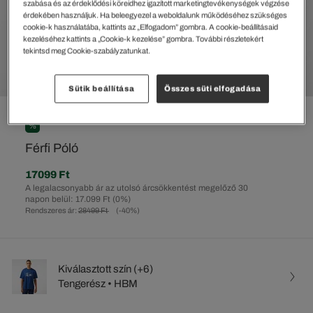
szabása és az érdeklődési köreidhez igazított marketingtevékenységek végzése
érdekében használjuk. Ha beleegyezel a weboldalunk működéséhez szükséges
cookie-k használatába, kattints az „Elfogadom” gombra. A cookie-beállításaid
kezeléséhez kattints a „Cookie-k kezelése” gombra. További részletekért
tekintsd meg Cookie-szabályzatunkat.
Sütik beállítása
Összes süti elfogadása
%
Férfi Póló
17099 Ft
A legalacsonyabb ár az utolsó árcsökkentést megelőző 30
napon belül: 17.099 Ft
(0%)
Rendszeres ár:
28499 Ft
(-40%)
Kiválasztott szín (+6)
Tengerész • HBM