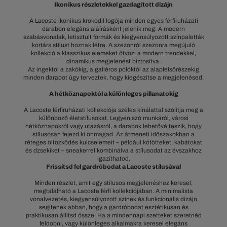
Ikonikus részletekkel gazdagított dizájn
A Lacoste ikonikus krokodil logója minden egyes férfiruházati
darabon elegáns aláírásként jelenik meg. A modern
szabásvonalak, letisztult formák és kiegyensúlyozott színpaletták
kortárs stílust hoznak létre. A szezonról szezonra megújuló
kollekció a klasszikus elemeket ötvözi a modern trendekkel,
dinamikus megjelenést biztosítva.
Az ingektől a zakókig, a galléros pólóktól az alapfelsőrészekig
minden darabot úgy terveztek, hogy kiegészítse a megjelenésed.
A hétköznapoktól a különleges pillanatokig
A Lacoste férfiruházati kollekciója széles kínálattal szólítja meg a
különböző életstílusokat. Legyen szó munkáról, városi
hétköznapokról vagy utazásról, a darabok lehetővé teszik, hogy
stílusosan fejezd ki önmagad. Az átmeneti időszakokban a
réteges öltözködés kulcselemeit – például kötötteket, kabátokat
és dzsekiket – sneakerrel kombinálva a stílusodat az évszakhoz
igazíthatod.
Frissítsd fel gardróbodat a Lacoste stílusával
Minden részlet, amit egy stílusos megjelenéshez keresel,
megtalálható a Lacoste férfi kollekciójában. A minimalista
vonalvezetés, kiegyensúlyozott színek és funkcionális dizájn
segítenek abban, hogy a gardróbodat esztétikusan és
praktikusan állítsd össze. Ha a mindennapi szetteket szeretnéd
feldobni, vagy különleges alkalmakra keresel elegáns