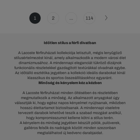
1
2
...
114
Időtlen stílus a férfi divatban
A Lacoste férfiruházati kollekciója letisztult, mégis lenyűgöző
stílusértelmezést kínál, amely alkalmazkodik a modern városi élet
dinamizmusához. A mindennapi eleganciát tükröző dizájnok
funkcionális részletekkel gazdagított textúrákkal olvadnak egybe.
Az időtálló esztétika jegyében a kollekció ideális darabokat kínál
klasszikus és sportos összeállításokhoz egyaránt.
Minőség és kényelem kéz a kézben
A Lacoste férfiruházat minden öltésében és részletében
megmutatkozik a minőség. Az alkalmazott anyagokat úgy
választják ki, hogy egész napos kényelmet nyújtsanak, miközben
hosszú élettartamot biztosítsanak. A mindennapi viseletre
tervezett darabok lehetővé teszik a szabad mozgást anélkül,
hogy kompromisszumot kellene kötni a stílus terén.
A kényelem és minőség jegyében készült pólók, pulóverek,
galléros felsők és nadrágok között minden szezonban
megtalálhatod új kedvenc darabjaidat.