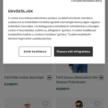
Folytatás elfogadás nélkül
Férfi Fekete Kabát
Férfi T-Clip Winter Mid
Sportcipő
ÜDVÖZÖLJÜK
145599 Ft
61499 Ft
A cookie-kat a felhasználói élmény javítása, az oldal funkcióinak személyre
szabása és az érdeklődési köreidhez igazított marketingtevékenységek végzése
érdekében használjuk. Ha beleegyezel a weboldalunk működéséhez szükséges
cookie-k használatába, kattints az „Elfogadom” gombra. A cookie-beállításaid
kezeléséhez kattints a „Cookie-k kezelése” gombra. További részletekért
tekintsd meg Cookie-szabályzatunkat.
Sütik beállítása
Összes süti elfogadása
Férfi Elite Active Sportcipő
Férfi Színes Blokkokból Álló
Sherpa Polárdzseki
61499 Ft
92299 Ft