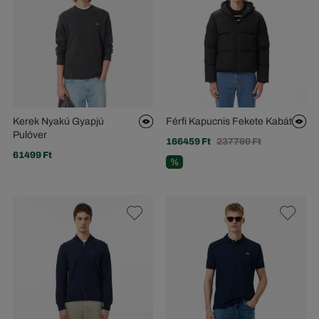
Kerek Nyakú Gyapjú
Férfi Kapucnis Fekete Kabát
Pulóver
166459 Ft
237799 Ft
61499 Ft
%