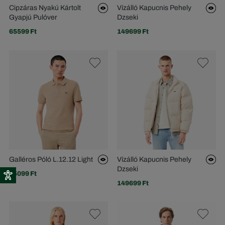
Cipzáras Nyakú Kártolt
Vízálló Kapucnis Pehely
Gyapjú Pulóver
Dzseki
65599 Ft
149699 Ft
Galléros Póló L.12.12 Light
Vízálló Kapucnis Pehely
Dzseki
45099 Ft
149699 Ft