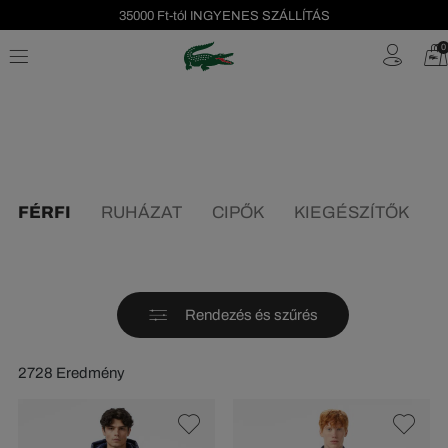
Szezonális leárazás akár -40%!
0
Ingyenes visszaküldés!
FÉRFI
RUHÁZAT
CIPŐK
KIEGÉSZÍTŐK
Rendezés és szűrés
2728 Eredmény