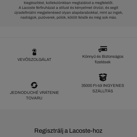
kiegészítést, kollekciónkban megtalálod a megfelelőt.
A Lacoste férfiruházat a stílust és kényelmet ötvözi, és segít
újradefiniálni megjelenésed olyan alapdarabokkal, mint az ingek,
nadrágok, pulóverek, pólók, kötött felsők és még sok más.
Könnyű és Biztonságos
VEVŐSZOLGÁLAT
fizetések
35000 Ft-tól INGYENES
SZÁLLÍTÁS
JEDNODUCHÉ VRÁTENIE
TOVARU
Regisztrálj a Lacoste-hoz