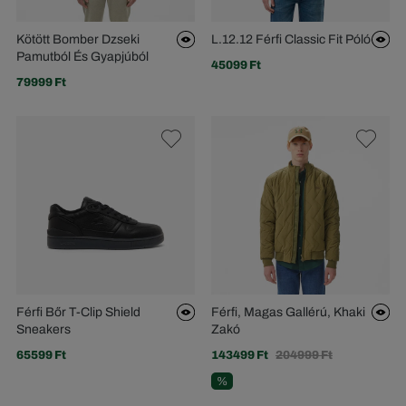
Kötött Bomber Dzseki
L.12.12 Férfi Classic Fit Póló
Pamutból És Gyapjúból
45099 Ft
79999 Ft
Férfi Bőr T-Clip Shield
Férfi, Magas Gallérú, Khaki
Sneakers
Zakó
65599 Ft
143499 Ft
204999 Ft
%