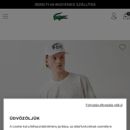
35000 Ft-tól INGYENES SZÁLLÍTÁS
Szezonális leárazás akár -40%!
0
Ingyenes visszaküldés!
Folytatás elfogadás nélkül
ÜDVÖZÖLJÜK
A cookie-kat a felhasználói élmény javítása, az oldal funkcióinak személyre