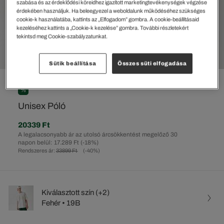
szabása és az érdeklődési köreidhez igazított marketingtevékenységek végzése
érdekében használjuk. Ha beleegyezel a weboldalunk működéséhez szükséges
cookie-k használatába, kattints az „Elfogadom” gombra. A cookie-beállításaid
kezeléséhez kattints a „Cookie-k kezelése” gombra. További részletekért
tekintsd meg Cookie-szabályzatunkat.
Sütik beállítása
Összes süti elfogadása
%
Unisex Póló
20339 Ft
A legalacsonyabb ár az utolsó árcsökkentést megelőző 30
napon belül: 17.289 Ft
(-18%)
Rendszeres ár:
33899 Ft
(-40%)
Kiválasztott szín (+2)
Fehér • 19B