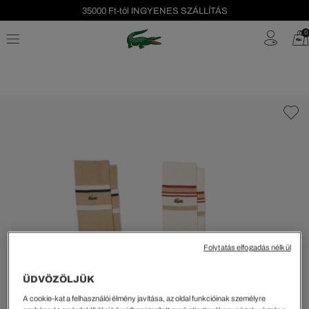
35000 Ft-tól INGYENES SZÁLLÍTÁS
Szezonális leárazás akár -40%!
0
Ingyenes visszaküldés!
Folytatás elfogadás nélkül
ÜDVÖZÖLJÜK
A cookie-kat a felhasználói élmény javítása, az oldal funkcióinak személyre