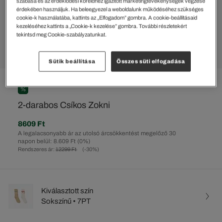
szabása és az érdeklődési köreidhez igazított marketingtevékenységek végzése
érdekében használjuk. Ha beleegyezel a weboldalunk működéséhez szükséges
cookie-k használatába, kattints az „Elfogadom” gombra. A cookie-beállításaid
kezeléséhez kattints a „Cookie-k kezelése” gombra. További részletekért
tekintsd meg Cookie-szabályzatunkat.
Sütik beállítása
Összes süti elfogadása
%
2-darabos Csíkos Zokni
8609 Ft
A legalacsonyabb ár az utolsó árcsökkentést megelőző 30
napon belül: 8.609 Ft
(0%)
Rendszeres ár:
12299 Ft
(-30%)
Kiválasztott szín
Sokszínű • 7PT