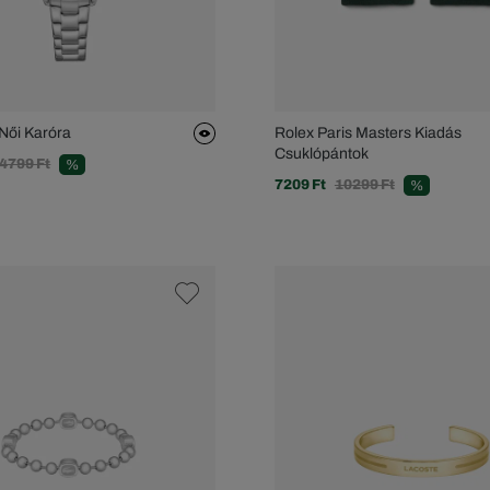
 Női Karóra
Rolex Paris Masters Kiadás
Csuklópántok
4799 Ft
%
7209 Ft
10299 Ft
%