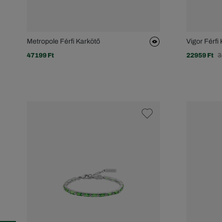
Metropole Férfi Karkötő
Vigor Férfi
47199 Ft
22959 Ft
3