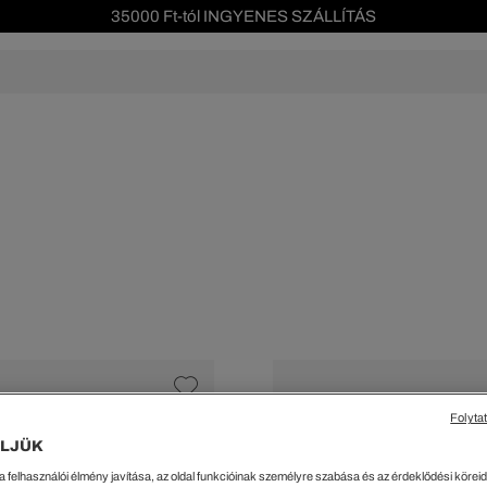
Szezonális leárazás akár -40%!
Ingyenes visszaküldés!
s leárazás
Férfi
Női
Gyerek
We Are L
ŐK
CIPŐK
KIEGÉSZÍTŐK
KIEGÉSZÍTŐK
al Offer
Special Offer
Ékszerek
Ékszerek
acipők
Tornacipők
Táskák
Táskák
cipők
Edzőcipők
Pénztárcák
Pénztárcák
ncsok
Bakancsok
Sapkák
Fejfedők
csok és Szandálok
Bebújósok
Kulcstartók
Övek
Papucsok
Sapkák és Kesztyűk
Sapkák és Kesztyűk
Sálak
Sálak
Hajpántok és Hajgumik
Zoknik
Folyta
Zoknik
Special Offer
LJÜK
ik
Special Offer
a felhasználói élmény javítása, az oldal funkcióinak személyre szabása és az érdeklődési köreidh