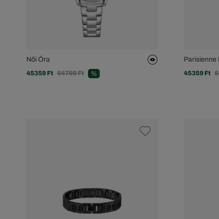
Női Óra
Parisienne
45359 Ft
64799 Ft
45359 Ft
6
%