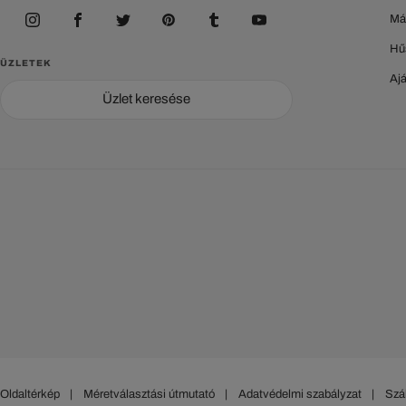
Má
Hű
ÜZLETEK
Aj
Üzlet keresése
Oldaltérkép
|
Méretválasztási útmutató
|
Adatvédelmi szabályzat
|
Szál