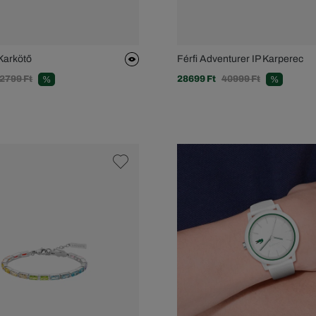
 Karkötő
Férfi Adventurer IP Karperec
2799 Ft
28699 Ft
40999 Ft
%
%