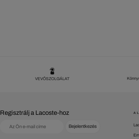
Könnyű
VEVŐSZOLGÁLAT
Regisztrálj a Lacoste-hoz
A 
La
Bejelentkezés
Em