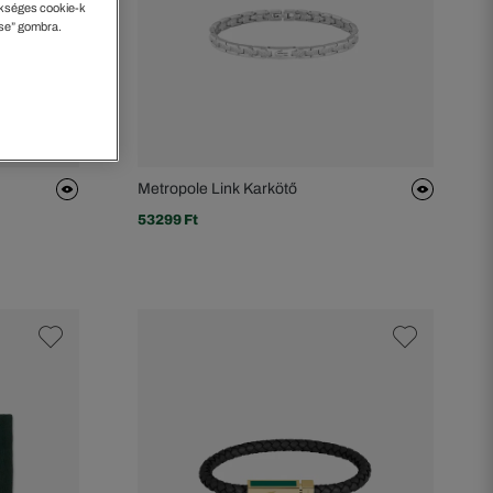
kséges cookie-k
ése” gombra.
Metropole Link Karkötő
53299 Ft