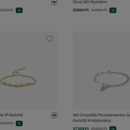
Deva Női Nyaklánc
3299 Ft
22500 Ft
44999 Ft
%
%
le IP Karkötő
Női Crocodile Rozsdamentes A
Karkötő Kristályokkal
3299 Ft
%
37309 Ft
53299 Ft
%