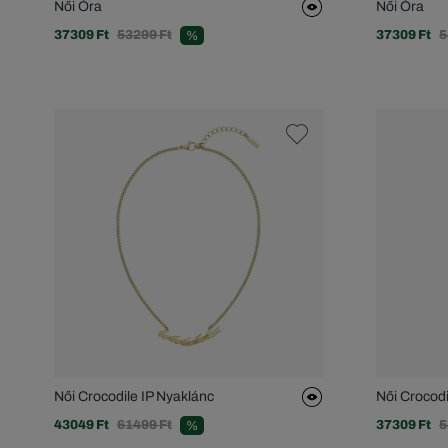
Női Óra
Női Óra
37309 Ft
53299 Ft
37309 Ft
5
%
Női Crocodile IP Nyaklánc
Női Crocodi
43049 Ft
61499 Ft
37309 Ft
5
%