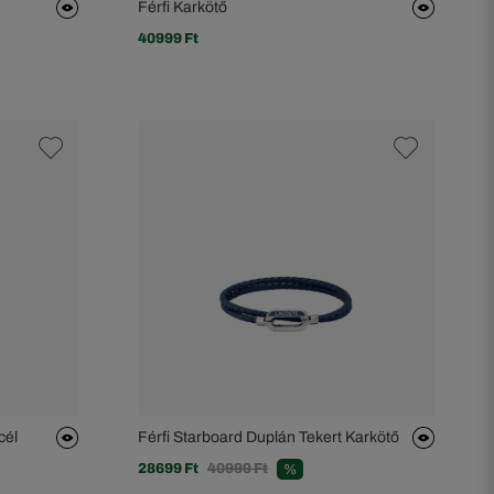
Férfi Karkötő
40999 Ft
cél
Férfi Starboard Duplán Tekert Karkötő
28699 Ft
40999 Ft
%