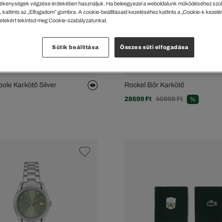
ékenységek végzése érdekében használjuk. Ha beleegyezel a weboldalunk működéséhez szü
 kattints az „Elfogadom” gombra. A cookie-beállításaid kezeléséhez kattints a „Cookie-k kezel
letekért tekintsd meg Cookie-szabályzatunkat.
Sütik beállítása
Összes süti elfogadása
pole Karkötő Silver
Rockel Bőr Karkötő
28699 Ft
40999 Ft
%