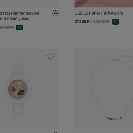
ss Rozsdamentes Acél
L.12.12 Fehér Férfi Karóra
ötő Kristályokkal
37309 Ft
53299 Ft
%
1499 Ft
%