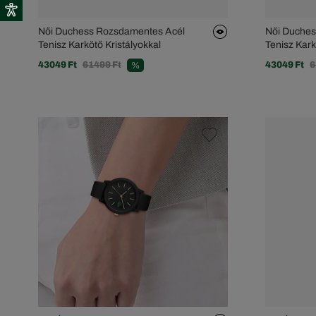
Női Duchess Rozsdamentes Acél
Női Duche
Tenisz Karkötő Kristályokkal
Tenisz Kark
43049 Ft
61499 Ft
43049 Ft
6
%