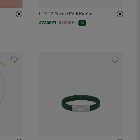
L.12.12 Fekete Férfi Karóra
37309 Ft
53299 Ft
%