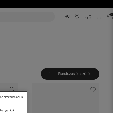
0
HU
acoste
Rendezés és szűrés
tás elfogadás nélkül
ez igazított