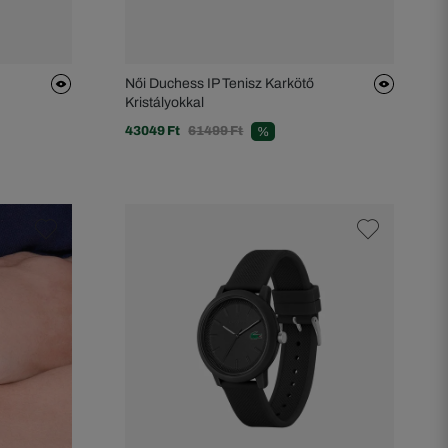
Női Duchess IP Tenisz Karkötő
Kristályokkal
43049 Ft
61499 Ft
%