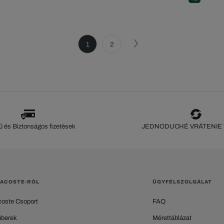
1
2
 és Biztonságos fizetések
JEDNODUCHÉ VRÁTENIE
LACOSTE-RÓL
ÜGYFÉLSZOLGÁLAT
coste Csoport
FAQ
berek
Mérettáblázat