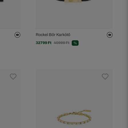
Rockel Bőr Karkötő
32799 Ft
40999 Ft
%