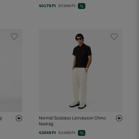
40179 Ft
57399 Ft
%
g
Normál Szabású Lenvászon Chino
Nadrág
43049 Ft
61499 Ft
%