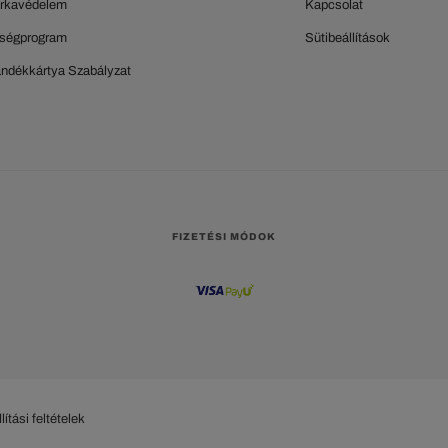
rkavédelem
Kapcsolat
ségprogram
Sütibeállítások
ándékkártya Szabályzat
FIZETÉSI MÓDOK
lítási feltételek