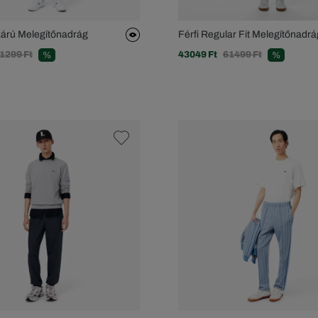
Szárú Melegítőnadrág
Férfi Regular Fit Melegítőnadrá
1299 Ft
43049 Ft
61499 Ft
%
%