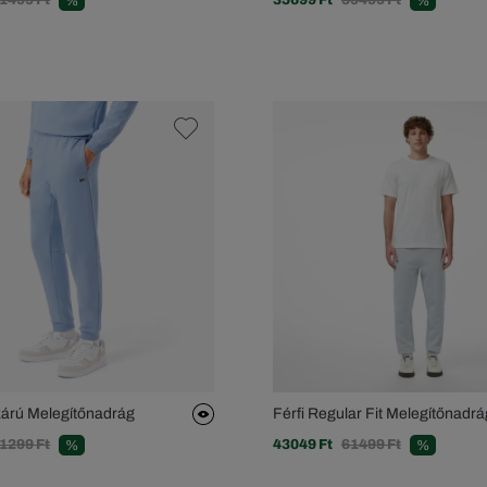
%
%
Szárú Melegítőnadrág
Férfi Regular Fit Melegítőnadrá
1299 Ft
43049 Ft
61499 Ft
%
%