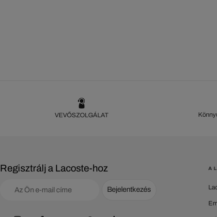
Könnyű
VEVŐSZOLGÁLAT
Regisztrálj a Lacoste-hoz
A 
La
Bejelentkezés
Em