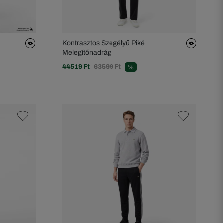
Kontrasztos Szegélyű Piké
Melegítőnadrág
44519 Ft
63599 Ft
%