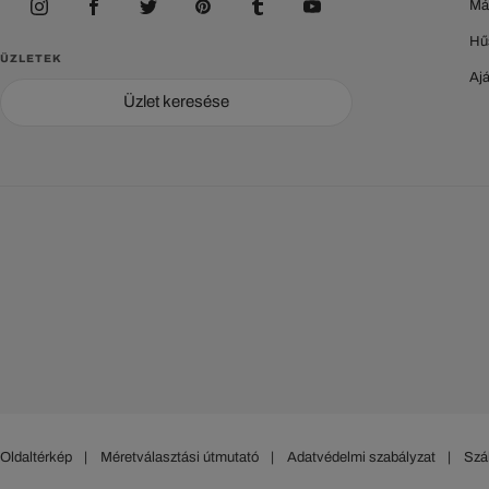
Má
Hű
ÜZLETEK
Aj
Üzlet keresése
Oldaltérkép
|
Méretválasztási útmutató
|
Adatvédelmi szabályzat
|
Szál