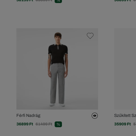
%
Férfi Nadrág
Szűkített 
36899 Ft
61499 Ft
35909 Ft
5
%