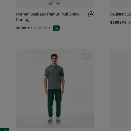
Normál Szabású Pamut Twill Chino
Szűkített 
Nadrág
35909 Ft
5
35909 Ft
51299 Ft
%