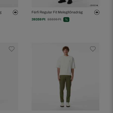
g
Férfi Regular Fit Melegítőnadrág
39359 Ft
65599 Ft
%