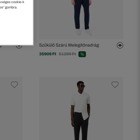
kséges cookie-k
ése” gombra.
g
Szűkülő Szárú Melegítőnadrág
35909 Ft
51299 Ft
%