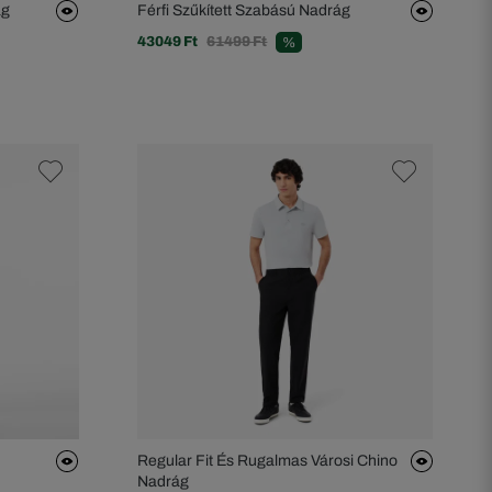
ág
Férfi Szűkített Szabású Nadrág
43049 Ft
61499 Ft
%
Regular Fit És Rugalmas Városi Chino
Nadrág