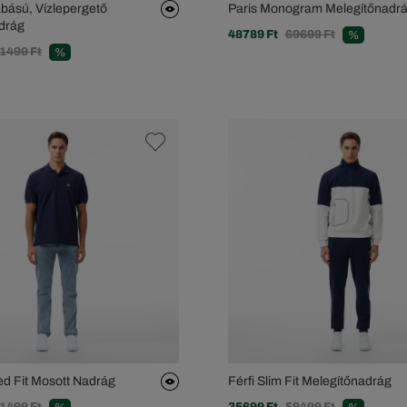
bású, Vízlepergető
Paris Monogram Melegítőnadr
drág
48789 Ft
69699 Ft
%
1499 Ft
%
ed Fit Mosott Nadrág
Férfi Slim Fit Melegítőnadrág
1499 Ft
35699 Ft
59499 Ft