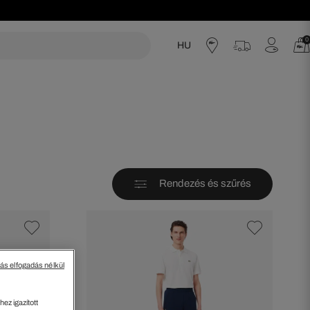
0
HU
acoste
Rendezés és szűrés
tás elfogadás nélkül
ez igazított