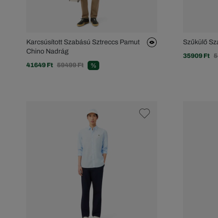
Karcsúsított Szabású Sztreccs Pamut
Szűkülő Sz
Chino Nadrág
35909 Ft
5
41649 Ft
59499 Ft
%