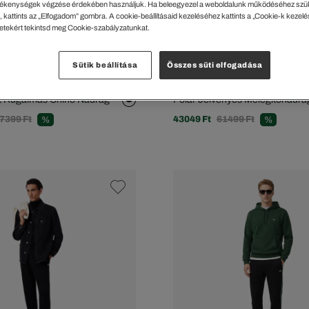
ékenységek végzése érdekében használjuk. Ha beleegyezel a weboldalunk működéséhez szü
 kattints az „Elfogadom” gombra. A cookie-beállításaid kezeléséhez kattints a „Cookie-k kezel
letekért tekintsd meg Cookie-szabályzatunkat.
Sütik beállítása
Összes süti elfogadása
tt Rugalmas Chino Nadrág
Polár Jelvényes Melegítőnadrá
7399 Ft
43049 Ft
61499 Ft
%
%