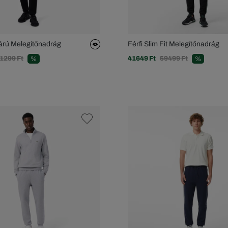
árú Melegítőnadrág
Férfi Slim Fit Melegítőnadrág
1299 Ft
41649 Ft
59499 Ft
%
%