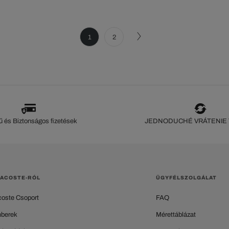
1
2
 és Biztonságos fizetések
JEDNODUCHÉ VRÁTENIE
LACOSTE-RÓL
ÜGYFÉLSZOLGÁLAT
coste Csoport
FAQ
berek
Mérettáblázat