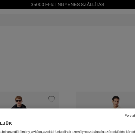
Szezonális leárazás akár -40%!
Ingyenes visszaküldés!
s leárazás
Férfi
Női
Gyerek
We Are L
ŐK
CIPŐK
KIEGÉSZÍTŐK
KIEGÉSZÍTŐK
al Offer
Special Offer
Ékszerek
Ékszerek
acipők
Tornacipők
Táskák
Táskák
cipők
Edzőcipők
Pénztárcák
Pénztárcák
ncsok
Bakancsok
Sapkák
Fejfedők
csok és Szandálok
Bebújósok
Kulcstartók
Övek
Papucsok
Sapkák és Kesztyűk
Sapkák és Kesztyűk
Sálak
Sálak
Hajpántok és Hajgumik
Zoknik
Folyta
Zoknik
Special Offer
LJÜK
ik
Special Offer
a felhasználói élmény javítása, az oldal funkcióinak személyre szabása és az érdeklődési köreidh