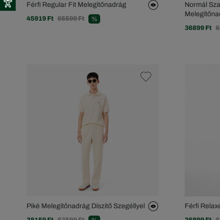
Férfi Regular Fit Melegítőnadrág
Normál Sza
Melegítőna
45919 Ft
65599 Ft
%
36899 Ft
6
Piké Melegítőnadrág Díszítő Szegéllyel
Férfi Relax
38159 Ft
63599 Ft
36899 Ft
6