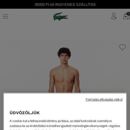
35000 Ft-tól INGYENES SZÁLLÍTÁS
Szezonális leárazás akár -40%!
0
Ingyenes visszaküldés!
Folytatás elfogadás nélkül
ÜDVÖZÖLJÜK
A cookie-kat a felhasználói élmény javítása, az oldal funkcióinak személyre
szabása és az érdeklődési köreidhez igazított marketingtevékenységek végzése