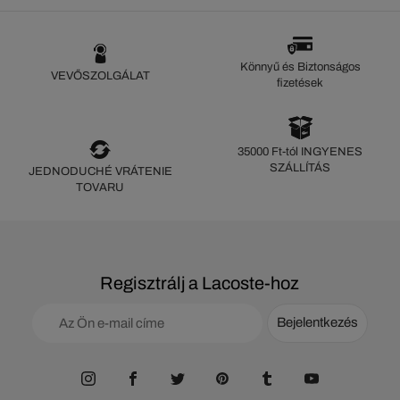
Könnyű és Biztonságos
VEVŐSZOLGÁLAT
fizetések
35000 Ft-tól INGYENES
SZÁLLÍTÁS
JEDNODUCHÉ VRÁTENIE
TOVARU
Regisztrálj a Lacoste-hoz
Bejelentkezés