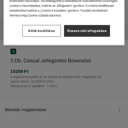
érdekében használjuk. Ha beleegyezel a weboldalunk működéséhez szükséges
cookie-k használatába, kattints az „Elfogadom” gombra. A cookie-beállításaid
kezeléséhez kattints a „Cookie-k kezelése” gombra. További részletekért
tekintsd meg Cookie-szabályzatunkat.
Sütik beállítása
Összes süti elfogadása
%
3 Db. Casual Jellegzetes Boxeralsó
15259 Ft
A legalacsonyabb ár az utolsó árcsökkentést megelőző 30
napon belül: 15.259 Ft
(0%)
Rendszeres ár:
21799 Ft
(-30%)
Méretek megtekintése