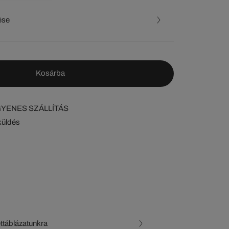
ése
Kosárba
NGYENES SZÁLLÍTÁS
küldés
ettáblázatunkra