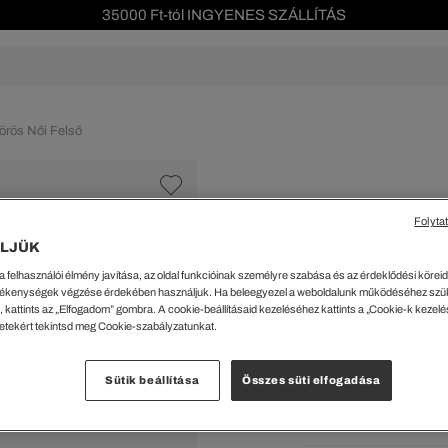
35000 Ft-tól INGYENES SZÁLLÍTÁS
Szezonális leárazás akár -40%!
Ingyenes visszaküldés!
s leárazás
Férfi
Női
Gyerek
We Are L
Vörös Női Felső
ŐK
CIPŐK
KIEGÉSZÍTŐK
KIEGÉSZÍTŐK
al Offer
Special Offer
Ékszerek
Ékszerek
acipők
Tornacipők
Táskák
Táskák
Folyta
%
cipők
Edzőcipők
Pénztárcák
Pénztárcák
LJÜK
Active Karcsúsítot
ncsok
Bakancsok
Sapkák
Fejfedők
a felhasználói élmény javítása, az oldal funkcióinak személyre szabása és az érdeklődési köreidh
csok és Szandálok
Bebújósok
Kulcstartók
Övek
13950 Ft
ékenységek végzése érdekében használjuk. Ha beleegyezel a weboldalunk működéséhez szü
Papucsok
Sapkák és Kesztyűk
Sapkák és Kesztyűk
 kattints az „Elfogadom” gombra. A cookie-beállításaid kezeléséhez kattints a „Cookie-k kezel
A legalacsonyabb ár az u
letekért tekintsd meg Cookie-szabályzatunkat.
Rendszeres ár:
27899 Ft
(-
Sálak
Sálak
Hajpántok és Hajgumik
Zoknik
Kiválaszt
Sütik beállítása
Összes süti elfogadása
Zoknik
Special Offer
Bord
ik
Special Offer