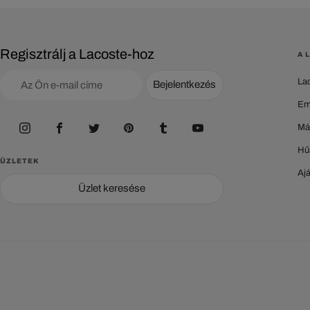
Regisztrálj a Lacoste-hoz
A 
La
Bejelentkezés
Em
Má
Hű
ÜZLETEK
Aj
Üzlet keresése