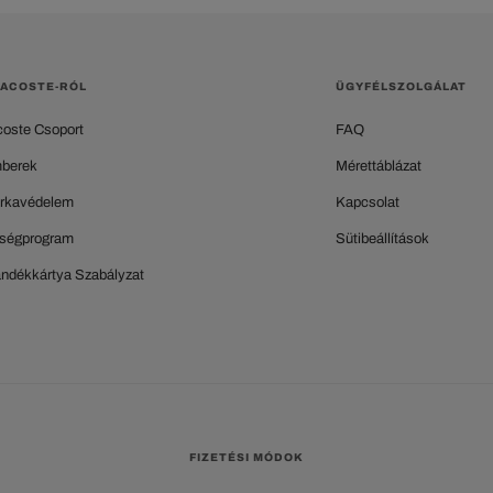
LACOSTE-RÓL
ÜGYFÉLSZOLGÁLAT
coste Csoport
FAQ
berek
Mérettáblázat
rkavédelem
Kapcsolat
ségprogram
Sütibeállítások
ándékkártya Szabályzat
FIZETÉSI MÓDOK