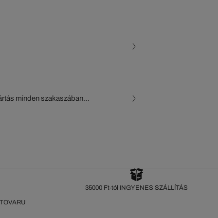
gyártás minden szakaszában
, a beszállítók és az
készül a Crocodile figyelő
35000 Ft-tól INGYENES SZÁLLÍTÁS
 TOVARU