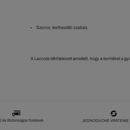
Szoros, testhezálló szabás
A Lacoste elkötelezett amellett, hogy a terméket a 
szorosan nyomon kövesse. Az értéklánc átláthatósága
ökoszisztéma alapos ismerete... Egyetlen öltés sem 
szeme nélkül.
 és Biztonságos fizetések
JEDNODUCHÉ VRÁTENIE