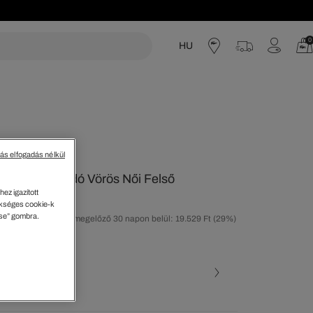
0
HU
acoste
tás elfogadás nélkül
t Ujjatlan Bordó Vörös Női Felső
ez igazított
kséges cookie-k
ése” gombra.
tolsó árcsökkentést megelőző 30 napon belül: 19.529 Ft
(29%)
50%)
ott szín (+2)
ó • YUP