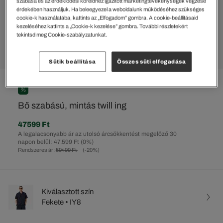
szabása és az érdeklődési köreidhez igazított marketingtevékenységek végzése
érdekében használjuk. Ha beleegyezel a weboldalunk működéséhez szükséges
cookie-k használatába, kattints az „Elfogadom” gombra. A cookie-beállításaid
kezeléséhez kattints a „Cookie-k kezelése” gombra. További részletekért
tekintsd meg Cookie-szabályzatunkat.
Sütik beállítása
Összes süti elfogadása
%
Bő szabású, mintás twill ing
47599 Ft
A legalacsonyabb ár az utolsó árcsökkentést megelőző 30
napon belül: 47.599 Ft
(0%)
Rendszeres ár:
59499 Ft
(-20%)
Kiválasztott szín
Fekete • IY8