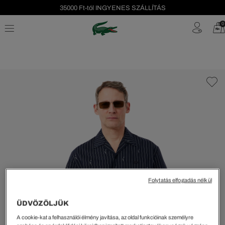
35000 Ft-tól INGYENES SZÁLLÍTÁS
Szezonális leárazás akár -40%!
0
Ingyenes visszaküldés!
Folytatás elfogadás nélkül
ÜDVÖZÖLJÜK
A cookie-kat a felhasználói élmény javítása, az oldal funkcióinak személyre