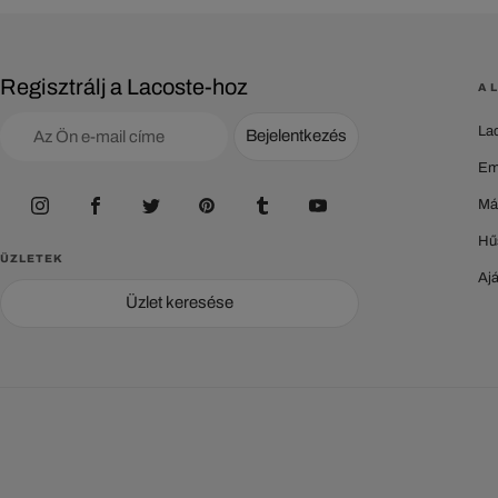
Regisztrálj a Lacoste-hoz
A 
La
Bejelentkezés
Em
Má
Hű
ÜZLETEK
Aj
Üzlet keresése