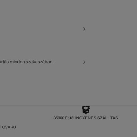
gyártás minden szakaszában
, a beszállítók és az
készül a Crocodile figyelő
35000 Ft-tól INGYENES SZÁLLÍTÁS
 TOVARU