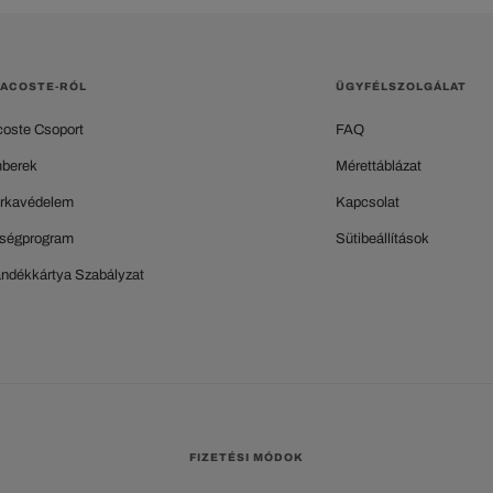
LACOSTE-RÓL
ÜGYFÉLSZOLGÁLAT
coste Csoport
FAQ
berek
Mérettáblázat
rkavédelem
Kapcsolat
ségprogram
Sütibeállítások
ándékkártya Szabályzat
FIZETÉSI MÓDOK