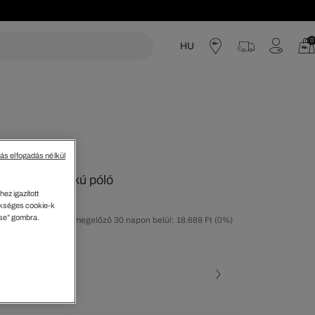
0
HU
acoste
tás elfogadás nélkül
 pamut V-nyakú póló
ez igazított
kséges cookie-k
ése” gombra.
tolsó árcsökkentést megelőző 30 napon belül: 18.689 Ft
(0%)
30%)
ott szín (+4)
 X6F