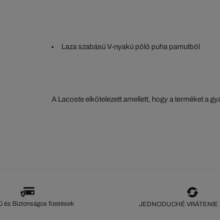
Laza szabású V-nyakú póló puha pamutból
A Lacoste elkötelezett amellett, hogy a terméket a 
szorosan nyomon kövesse. Az értéklánc átláthatósága
ökoszisztéma alapos ismerete... Egyetlen öltés sem 
szeme nélkül.
 és Biztonságos fizetések
JEDNODUCHÉ VRÁTENIE