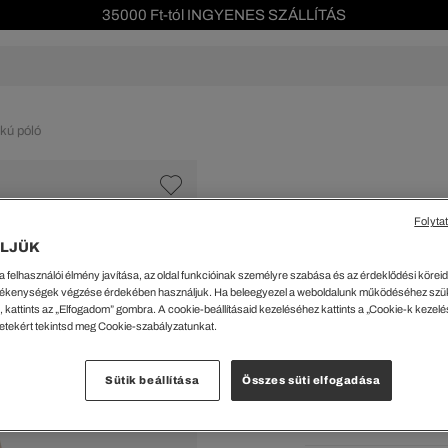
35000 Ft-tól INGYENES SZÁLLÍTÁS
Szezonális leárazás akár -40%!
Ingyenes visszaküldés!
s leárazás
Férfi
Női
Gyerek
We Are L
kú póló
ŐK
CIPŐK
KIEGÉSZÍTŐK
KIEGÉSZÍTŐK
al Offer
Special Offer
Ékszerek
Ékszerek
acipők
Tornacipők
Táskák
Táskák
Folyta
%
cipők
Edzőcipők
Pénztárcák
Pénztárcák
LJÜK
Bő szabású, puha
ncsok
Bakancsok
Sapkák
Fejfedők
a felhasználói élmény javítása, az oldal funkcióinak személyre szabása és az érdeklődési köreidh
csok és Szandálok
Bebújósok
Kulcstartók
Övek
18689 Ft
ékenységek végzése érdekében használjuk. Ha beleegyezel a weboldalunk működéséhez szü
Papucsok
Sapkák és Kesztyűk
Sapkák és Kesztyűk
 kattints az „Elfogadom” gombra. A cookie-beállításaid kezeléséhez kattints a „Cookie-k kezel
A legalacsonyabb ár az u
letekért tekintsd meg Cookie-szabályzatunkat.
Rendszeres ár:
26699 Ft
(-
Sálak
Sálak
Hajpántok és Hajgumik
Zoknik
Kiválaszt
Sütik beállítása
Összes süti elfogadása
Zoknik
Special Offer
Bézs •
ik
Special Offer