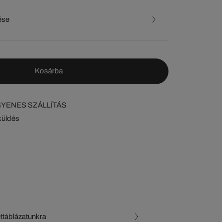
ése
Kosárba
NGYENES SZÁLLÍTÁS
küldés
ettáblázatunkra