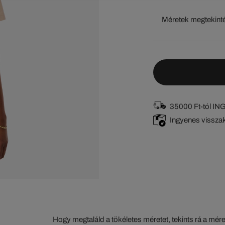
Méretek megtekint
35000 Ft-tól I
Ingyenes vissza
Hogy megtaláld a tökéletes méretet, tekints rá a mér