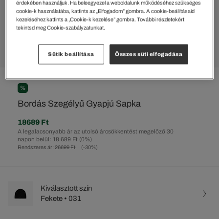
érdekében használjuk. Ha beleegyezel a weboldalunk működéséhez szükséges
cookie-k használatába, kattints az „Elfogadom” gombra. A cookie-beállításaid
kezeléséhez kattints a „Cookie-k kezelése” gombra. További részletekért
tekintsd meg Cookie-szabályzatunkat.
Sütik beállítása
Összes süti elfogadása
%
Bordás Szegélyű Gyapjú Sapka
18689 Ft
A legalacsonyabb ár az utolsó árcsökkentést megelőző 30
napon belül: 18.689 Ft
(0%)
Rendszeres ár:
26699 Ft
(-30%)
Kiválasztott szín
Fekete • 031