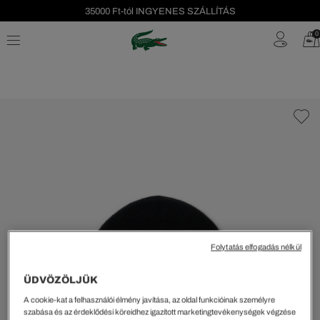
35000 Ft-tól INGYENES SZÁLLÍTÁS
Szezonális leárazás akár -40%!
0
Ingyenes visszaküldés!
Folytatás elfogadás nélkül
ÜDVÖZÖLJÜK
A cookie-kat a felhasználói élmény javítása, az oldal funkcióinak személyre
szabása és az érdeklődési köreidhez igazított marketingtevékenységek végzése