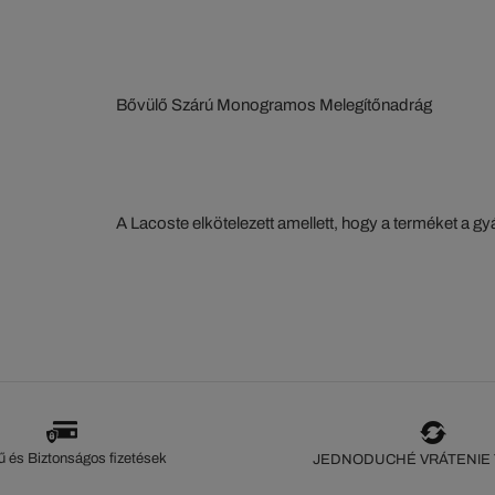
Bővülő Szárú Monogramos Melegítőnadrág
A Lacoste elkötelezett amellett, hogy a terméket a 
szorosan nyomon kövesse. Az értéklánc átláthatósága
ökoszisztéma alapos ismerete... Egyetlen öltés sem 
szeme nélkül.
 és Biztonságos fizetések
JEDNODUCHÉ VRÁTENIE