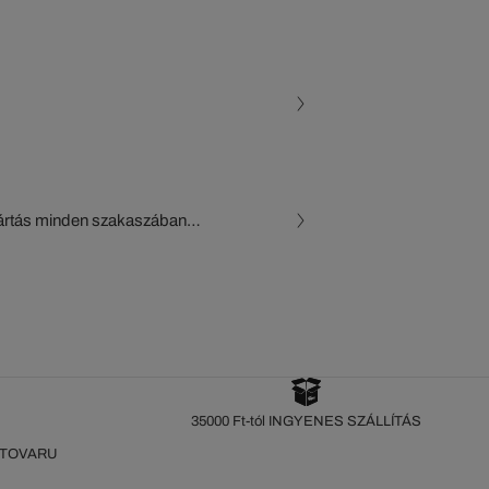
gyártás minden szakaszában
, a beszállítók és az
készül a Crocodile figyelő
35000 Ft-tól INGYENES SZÁLLÍTÁS
 TOVARU