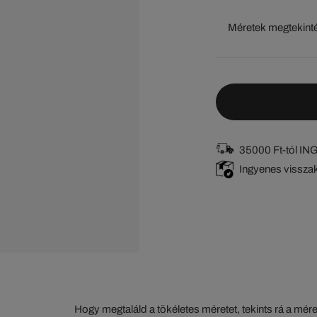
Méretek megtekint
35000 Ft-tól I
Ingyenes vissza
Hogy megtaláld a tökéletes méretet, tekints rá a mér