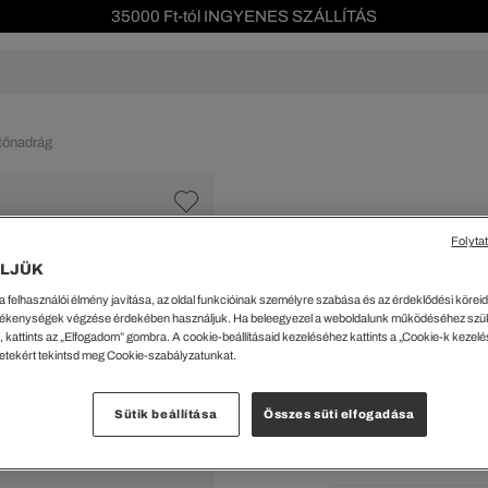
35000 Ft-tól INGYENES SZÁLLÍTÁS
Szezonális leárazás akár -40%!
Ingyenes visszaküldés!
s leárazás
Férfi
Női
Gyerek
We Are L
tőnadrág
ŐK
CIPŐK
KIEGÉSZÍTŐK
KIEGÉSZÍTŐK
al Offer
Special Offer
Ékszerek
Ékszerek
acipők
Tornacipők
Táskák
Táskák
Folyta
%
cipők
Edzőcipők
Pénztárcák
Pénztárcák
LJÜK
Bővülő Szárú Mo
ncsok
Bakancsok
Sapkák
Fejfedők
a felhasználói élmény javítása, az oldal funkcióinak személyre szabása és az érdeklődési köreidh
csok és Szandálok
Bebújósok
Kulcstartók
Övek
42539 Ft
ékenységek végzése érdekében használjuk. Ha beleegyezel a weboldalunk működéséhez szü
Papucsok
Sapkák és Kesztyűk
Sapkák és Kesztyűk
 kattints az „Elfogadom” gombra. A cookie-beállításaid kezeléséhez kattints a „Cookie-k kezel
A legalacsonyabb ár az u
letekért tekintsd meg Cookie-szabályzatunkat.
Rendszeres ár:
70899 Ft
(-
Sálak
Sálak
Hajpántok és Hajgumik
Zoknik
Kiválaszt
Sütik beállítása
Összes süti elfogadása
Zoknik
Special Offer
Barna
ik
Special Offer