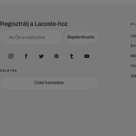
Regisztrálj a Lacoste-hoz
A 
La
Bejelentkezés
Em
Má
Hű
ÜZLETEK
Aj
Üzlet keresése