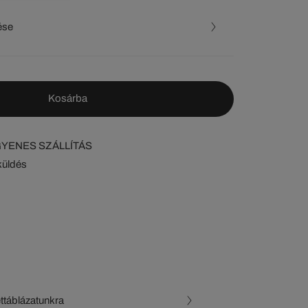
ése
Kosárba
NGYENES SZÁLLÍTÁS
küldés
ettáblázatunkra