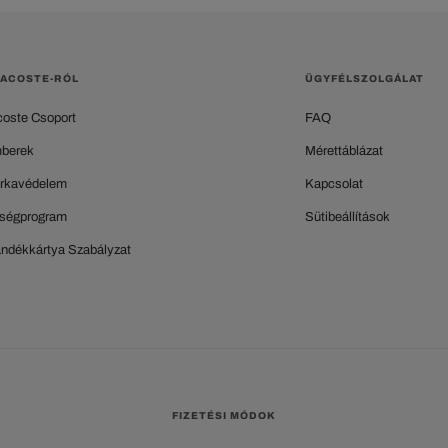
LACOSTE-RÓL
ÜGYFÉLSZOLGÁLAT
coste Csoport
FAQ
berek
Mérettáblázat
rkavédelem
Kapcsolat
ségprogram
Sütibeállítások
ándékkártya Szabályzat
FIZETÉSI MÓDOK