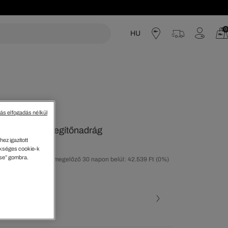
0
HU
acoste
tás elfogadás nélkül
nogramos Melegítőnadrág
ez igazított
kséges cookie-k
ése” gombra.
tolsó árcsökkentést megelőző 30 napon belül: 42.539 Ft
(0%)
40%)
ott szín (+5)
 • GTI