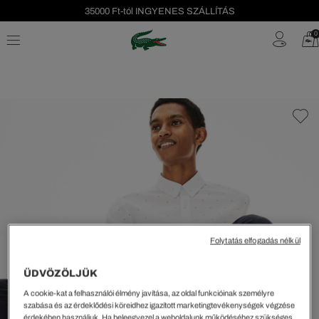
35000 Ft-tól INGYENES SZÁLLÍTÁS
Szezonális leárazás akár -40%!
0
Ingyenes visszaküldés!
Folytatás elfogadás nélkül
ÜDVÖZÖLJÜK
A cookie-kat a felhasználói élmény javítása, az oldal funkcióinak személyre
szabása és az érdeklődési köreidhez igazított marketingtevékenységek végzése
érdekében használjuk. Ha beleegyezel a weboldalunk működéséhez szükséges