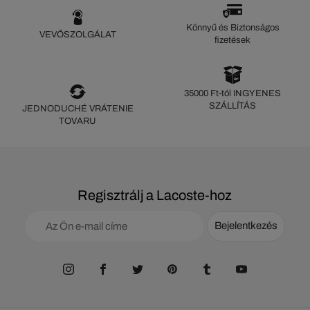
Könnyű és Biztonságos
VEVŐSZOLGÁLAT
fizetések
35000 Ft-tól INGYENES
SZÁLLÍTÁS
JEDNODUCHÉ VRÁTENIE
TOVARU
Regisztrálj a Lacoste-hoz
Bejelentkezés