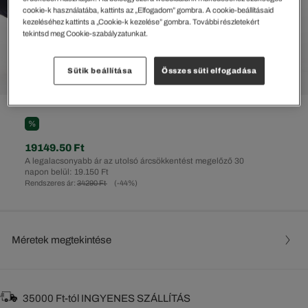
cookie-k használatába, kattints az „Elfogadom” gombra. A cookie-beállításaid
kezeléséhez kattints a „Cookie-k kezelése” gombra. További részletekért
tekintsd meg Cookie-szabályzatunkat.
Sütik beállítása
Összes süti elfogadása
%
19149.50 Ft
A legalacsonyabb ár az utolsó árcsökkentést megelőző 30
napon belül: 19.150 Ft
Rendszeres ár:
34290 Ft
(-44%)
Méretek megtekintése
35000 Ft-tól INGYENES SZÁLLÍTÁS