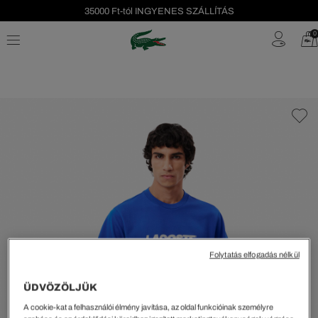
35000 Ft-tól INGYENES SZÁLLÍTÁS
Szezonális leárazás akár -40%!
0
Ingyenes visszaküldés!
Folytatás elfogadás nélkül
ÜDVÖZÖLJÜK
A cookie-kat a felhasználói élmény javítása, az oldal funkcióinak személyre