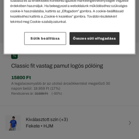
szabása és az érdeklődési köreidhez igazított marketingtevékenységek végzése
érdekében használjuk. Ha beleegyezel a weboldalunk működéséhez szükséges
cookie-k használatába, kattints az „Elfogadom” gombra. A cookie-beállításaid
kezeléséhez kattints a „Cookie-k kezelése” gombra. További részletekért
tekintsd meg Cookie-szabályzatunkat.
Sütik beállítása
Összes süti elfogadása
%
Classic fit vastag pamut logós pólóing
15800 Ft
A legalacsonyabb ár az utolsó árcsökkentést megelőző 30
napon belül: 18.959 Ft
(17%)
Rendszeres ár:
31599 Ft
(-50%)
Kiválasztott szín (+3)
Fekete • HJM