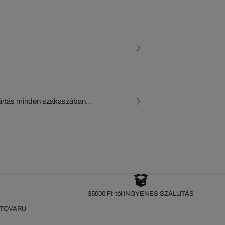
gyártás minden szakaszában
, a beszállítók és az
készül a Crocodile figyelő
35000 Ft-tól INGYENES SZÁLLÍTÁS
 TOVARU