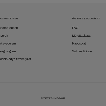
LACOSTE-RÓL
ÜGYFÉLSZOLGÁLAT
coste Csoport
FAQ
berek
Mérettáblázat
rkavédelem
Kapcsolat
ségprogram
Sütibeállítások
ándékkártya Szabályzat
FIZETÉSI MÓDOK