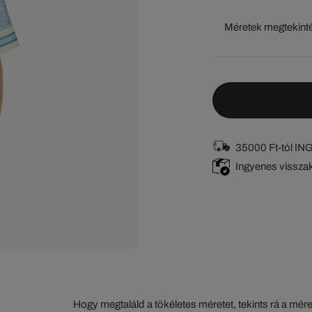
Méretek megtekint
35000 Ft-tól I
Ingyenes vissza
Hogy megtaláld a tökéletes méretet, tekints rá a mér