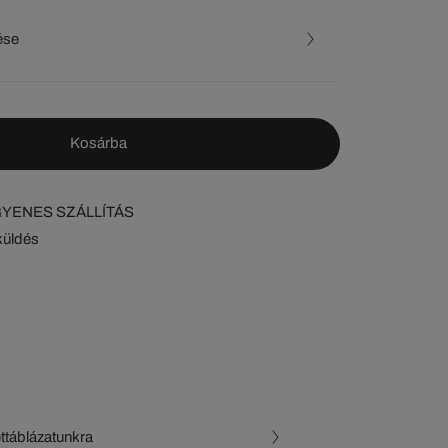
ése
Kosárba
NGYENES SZÁLLÍTÁS
küldés
ettáblázatunkra