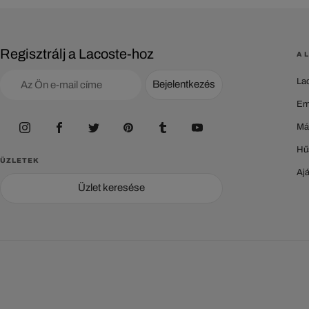
Regisztrálj a Lacoste-hoz
A 
La
Bejelentkezés
Em
Má
Hű
ÜZLETEK
Aj
Üzlet keresése