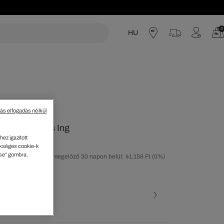
0
HU
acoste
tás elfogadás nélkül
 Monogramos Ing
ez igazított
kséges cookie-k
ése” gombra.
olsó árcsökkentést megelőző 30 napon belül: 41.159 Ft
(0%)
30%)
ott szín (+1)
L