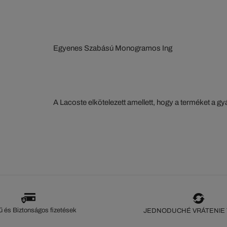
Egyenes Szabású Monogramos Ing
A Lacoste elkötelezett amellett, hogy a terméket a 
szorosan nyomon kövesse. Az értéklánc átláthatósága
ökoszisztéma alapos ismerete... Egyetlen öltés sem 
szeme nélkül.
 és Biztonságos fizetések
JEDNODUCHÉ VRÁTENIE