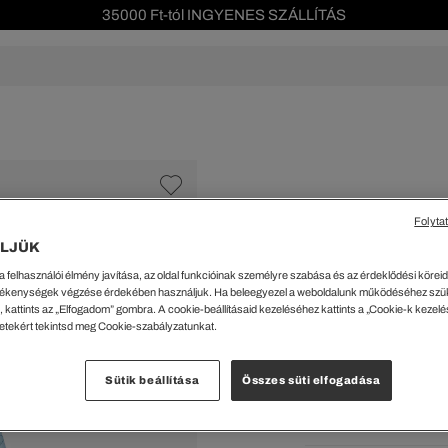
35000 Ft-tól INGYENES SZÁLLÍTÁS
Szezonális leárazás akár -40%!
Ingyenes visszaküldés!
s leárazás
Férfi
Női
Gyerek
We Are L
ŐK
CIPŐK
KIEGÉSZÍTŐK
KIEGÉSZÍTŐK
al Offer
Special Offer
Ékszerek
Ékszerek
acipők
Tornacipők
Táskák
Táskák
Folyta
%
cipők
Edzőcipők
Pénztárcák
Pénztárcák
LJÜK
Egyenes Szabású
ncsok
Bakancsok
Sapkák
Fejfedők
a felhasználói élmény javítása, az oldal funkcióinak személyre szabása és az érdeklődési köreidh
csok és Szandálok
Bebújósok
Kulcstartók
Övek
41159 Ft
ékenységek végzése érdekében használjuk. Ha beleegyezel a weboldalunk működéséhez szü
Papucsok
Sapkák és Kesztyűk
Sapkák és Kesztyűk
 kattints az „Elfogadom” gombra. A cookie-beállításaid kezeléséhez kattints a „Cookie-k kezel
A legalacsonyabb ár az ut
letekért tekintsd meg Cookie-szabályzatunkat.
Rendszeres ár:
58799 Ft
(-
Sálak
Sálak
Hajpántok és Hajgumik
Zoknik
Kiválaszt
Sütik beállítása
Összes süti elfogadása
Zoknik
Special Offer
Kék • GI
ik
Special Offer