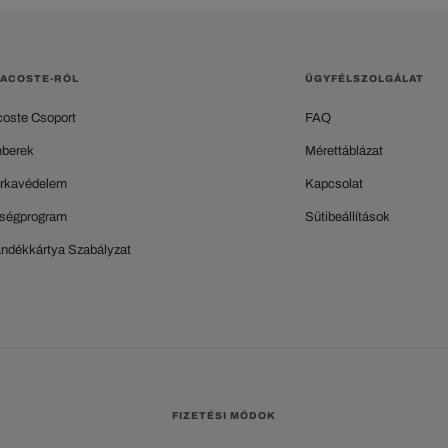
LACOSTE-RÓL
ÜGYFÉLSZOLGÁLAT
coste Csoport
FAQ
berek
Mérettáblázat
rkavédelem
Kapcsolat
ségprogram
Sütibeállítások
ándékkártya Szabályzat
FIZETÉSI MÓDOK