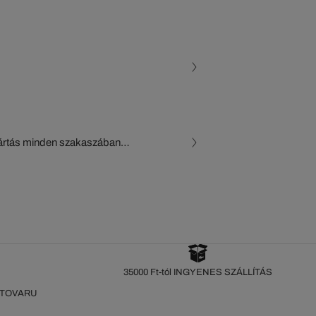
gyártás minden szakaszában
, a beszállítók és az
készül a Crocodile figyelő
35000 Ft-tól INGYENES SZÁLLÍTÁS
 TOVARU