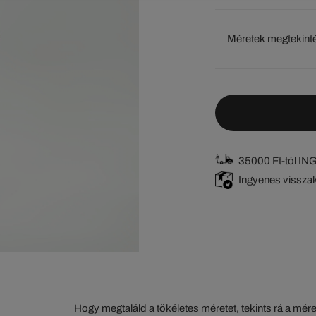
Méretek megtekint
35000 Ft-tól I
Ingyenes vissza
Hogy megtaláld a tökéletes méretet, tekints rá a mér