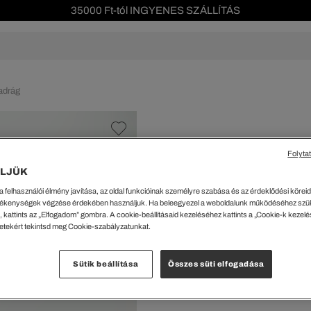
35000 Ft-tól INGYENES SZÁLLÍTÁS
Szezonális leárazás akár -40%!
Ingyenes visszaküldés!
s leárazás
Férfi
Női
Gyerek
We Are L
adrág
ŐK
CIPŐK
KIEGÉSZÍTŐK
KIEGÉSZÍTŐK
al Offer
Special Offer
Ékszerek
Ékszerek
acipők
Tornacipők
Táskák
Táskák
Folyta
%
cipők
Edzőcipők
Pénztárcák
Pénztárcák
LJÜK
Férfi Bermuda Na
ncsok
Bakancsok
Sapkák
Fejfedők
a felhasználói élmény javítása, az oldal funkcióinak személyre szabása és az érdeklődési köreidh
csok és Szandálok
Bebújósok
Kulcstartók
Övek
33529 Ft
ékenységek végzése érdekében használjuk. Ha beleegyezel a weboldalunk működéséhez szü
Papucsok
Sapkák és Kesztyűk
Sapkák és Kesztyűk
 kattints az „Elfogadom” gombra. A cookie-beállításaid kezeléséhez kattints a „Cookie-k kezel
A legalacsonyabb ár az ut
letekért tekintsd meg Cookie-szabályzatunkat.
(-18%)
Sálak
Sálak
Rendszeres ár:
47899 Ft
(-
Hajpántok és Hajgumik
Zoknik
Sütik beállítása
Összes süti elfogadása
Zoknik
Special Offer
Kiválaszt
Bézs •
ik
Special Offer