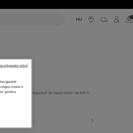
0
HU
acoste
tás elfogadás nélkül
drág
ez igazított
kséges cookie-k
ése” gombra.
olsó árcsökkentést megelőző 30 napon belül: 28.500 Ft
30%)
ott szín (+2)
 10A