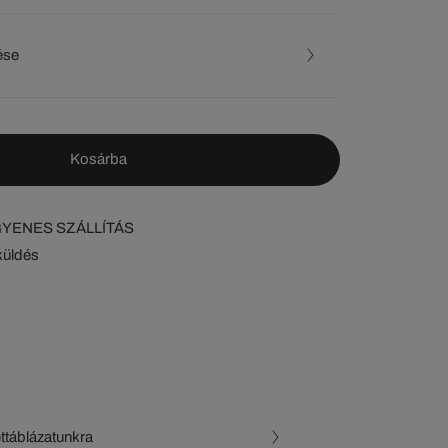
ése
Kosárba
NGYENES SZÁLLÍTÁS
küldés
ettáblázatunkra