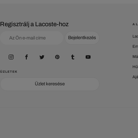
Regisztrálj a Lacoste-hoz
A 
La
Bejelentkezés
Em
Má
Hű
ÜZLETEK
Aj
Üzlet keresése