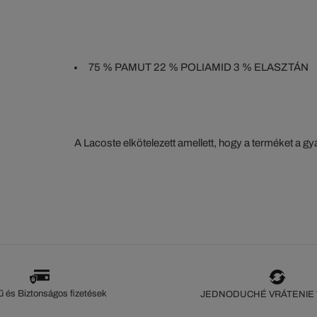
75 % PAMUT 22 % POLIAMID 3 % ELASZTÁN
A Lacoste elkötelezett amellett, hogy a terméket a 
szorosan nyomon kövesse. Az értéklánc átláthatósága
ökoszisztéma alapos ismerete... Egyetlen öltés sem 
szeme nélkül.
 és Biztonságos fizetések
JEDNODUCHÉ VRÁTENIE