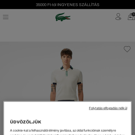
35000 Ft-tól INGYENES SZÁLLÍTÁS
Szezonális leárazás akár -40%!
0
Ingyenes visszaküldés!
Folytatás elfogadás nélkül
ÜDVÖZÖLJÜK
A cookie-kat a felhasználói élmény javítása, az oldal funkcióinak személyre