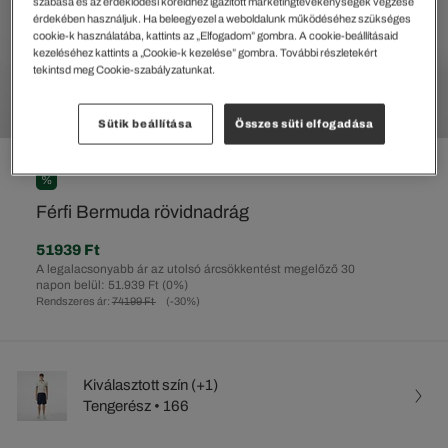
szabása és az érdeklődési köreidhez igazított marketingtevékenységek végzése
érdekében használjuk. Ha beleegyezel a weboldalunk működéséhez szükséges
cookie-k használatába, kattints az „Elfogadom” gombra. A cookie-beállításaid
kezeléséhez kattints a „Cookie-k kezelése” gombra. További részletekért
tekintsd meg Cookie-szabályzatunkat.
Sütik beállítása
Összes süti elfogadása
%
Férfi Bermuda rövidnadrág
51939 Ft
A legalacsonyabb ár az utolsó árcsökkentést megelőző 30
napon belül: 51.939 Ft
(0%)
Rendszeres ár:
74199 Ft
(-30%)
Kiválasztott szín (+1)
Tengerész • 166