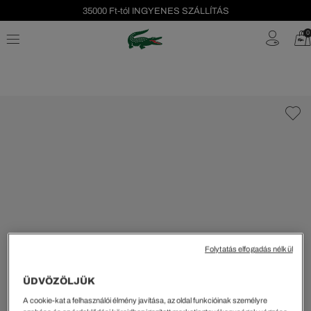
35000 Ft-tól INGYENES SZÁLLÍTÁS
Szezonális leárazás akár -40%!
0
Ingyenes visszaküldés!
Folytatás elfogadás nélkül
ÜDVÖZÖLJÜK
A cookie-kat a felhasználói élmény javítása, az oldal funkcióinak személyre