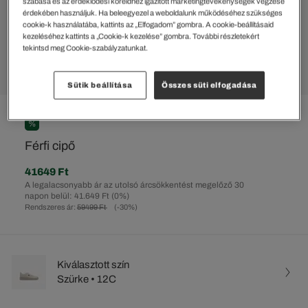
szabása és az érdeklődési köreidhez igazított marketingtevékenységek végzése
érdekében használjuk. Ha beleegyezel a weboldalunk működéséhez szükséges
cookie-k használatába, kattints az „Elfogadom” gombra. A cookie-beállításaid
kezeléséhez kattints a „Cookie-k kezelése” gombra. További részletekért
tekintsd meg Cookie-szabályzatunkat.
Sütik beállítása
Összes süti elfogadása
%
Férfi cipő
41649 Ft
A legalacsonyabb ár az utolsó árcsökkentést megelőző 30
napon belül: 41.649 Ft
(0%)
Rendszeres ár:
59499 Ft
(-30%)
Kiválasztott szín
Szürke • 12C