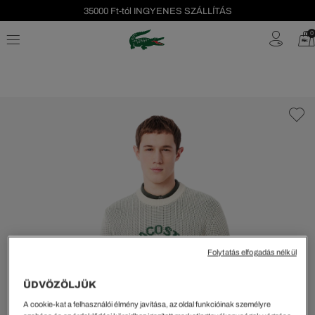
35000 Ft-tól INGYENES SZÁLLÍTÁS
Szezonális leárazás akár -40%!
0
Ingyenes visszaküldés!
Folytatás elfogadás nélkül
ÜDVÖZÖLJÜK
A cookie-kat a felhasználói élmény javítása, az oldal funkcióinak személyre