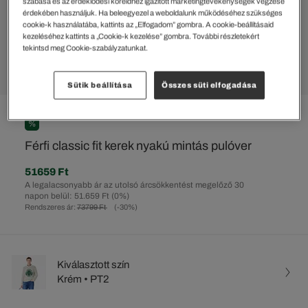
szabása és az érdeklődési köreidhez igazított marketingtevékenységek végzése
érdekében használjuk. Ha beleegyezel a weboldalunk működéséhez szükséges
cookie-k használatába, kattints az „Elfogadom” gombra. A cookie-beállításaid
kezeléséhez kattints a „Cookie-k kezelése” gombra. További részletekért
tekintsd meg Cookie-szabályzatunkat.
Sütik beállítása
Összes süti elfogadása
%
Férfi classic fit kerek nyakú mintás pulóver
51659 Ft
A legalacsonyabb ár az utolsó árcsökkentést megelőző 30
napon belül: 51.659 Ft
(0%)
Rendszeres ár:
73799 Ft
(-30%)
Kiválasztott szín
Krém • PT2