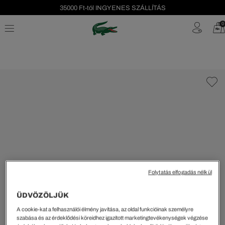
35000 Ft-tól INGYENES SZÁLLÍTÁS
Szezonális leárazás akár -40%!
0
Ingyenes visszaküldés!
Folytatás elfogadás nélkül
ÜDVÖZÖLJÜK
A cookie-kat a felhasználói élmény javítása, az oldal funkcióinak személyre
szabása és az érdeklődési köreidhez igazított marketingtevékenységek végzése