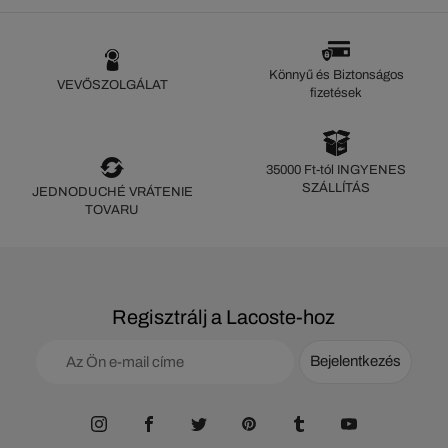
Könnyű és Biztonságos
VEVŐSZOLGÁLAT
fizetések
35000 Ft-tól INGYENES
SZÁLLÍTÁS
JEDNODUCHÉ VRÁTENIE
TOVARU
Regisztrálj a Lacoste-hoz
Bejelentkezés