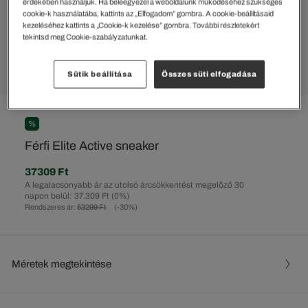
érdekében használjuk. Ha beleegyezel a weboldalunk működéséhez szükséges
cookie-k használatába, kattints az „Elfogadom” gombra. A cookie-beállításaid
kezeléséhez kattints a „Cookie-k kezelése” gombra. További részletekért
tekintsd meg Cookie-szabályzatunkat.
Sütik beállítása
Összes süti elfogadása
%
Férfi Elite Active sneaker
37309 Ft
A legalacsonyabb ár az utolsó árcsökkentést megelőző 30
napon belül: 37.309 Ft
(0%)
Rendszeres ár:
53299 Ft
(-30%)
Méretek megtekintése