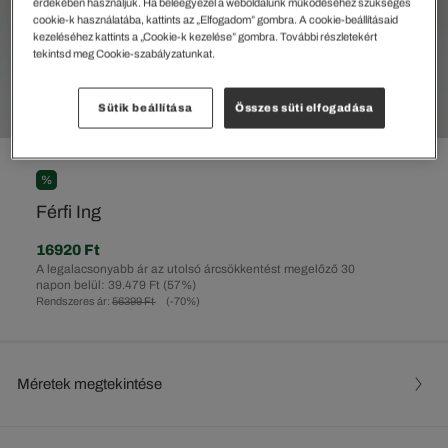
érdekében használjuk. Ha beleegyezel a weboldalunk működéséhez szükséges
cookie-k használatába, kattints az „Elfogadom” gombra. A cookie-beállításaid
kezeléséhez kattints a „Cookie-k kezelése” gombra. További részletekért
tekintsd meg Cookie-szabályzatunkat.
Sütik beállítása
Összes süti elfogadása
%
Férfi Ing
16920 Ft
A legalacsonyabb ár az utolsó árcsökkentést megelőző 30
napon belül: 39.479 Ft
(57%)
Rendszeres ár:
56399 Ft
(-70%)
Méretek megtekintése