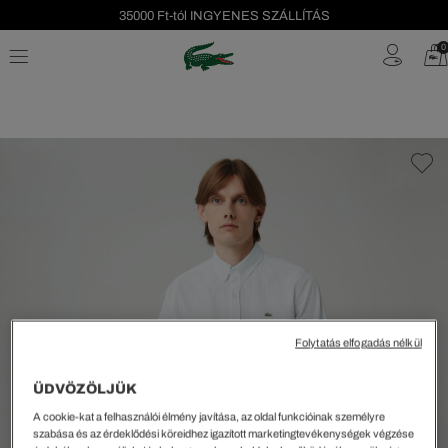
35000 Ft-tól INGYENES SZÁLLÍTÁS
Szezonális leárazás akár -40%!
0
Ingyenes visszaküldés!
Folytatás elfogadás nélkül
ÜDVÖZÖLJÜK
A cookie-kat a felhasználói élmény javítása, az oldal funkcióinak személyre
szabása és az érdeklődési köreidhez igazított marketingtevékenységek végzése