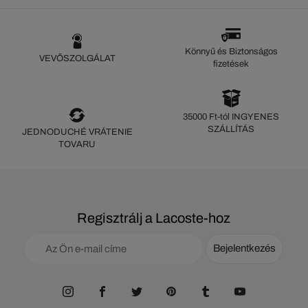
Könnyű és Biztonságos
VEVŐSZOLGÁLAT
fizetések
35000 Ft-tól INGYENES
SZÁLLÍTÁS
JEDNODUCHÉ VRÁTENIE
TOVARU
Regisztrálj a Lacoste-hoz
Bejelentkezés