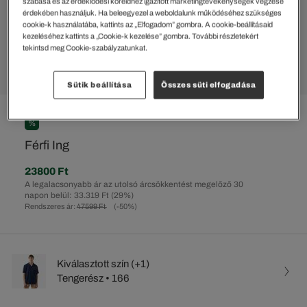
szabása és az érdeklődési köreidhez igazított marketingtevékenységek végzése
érdekében használjuk. Ha beleegyezel a weboldalunk működéséhez szükséges
cookie-k használatába, kattints az „Elfogadom” gombra. A cookie-beállításaid
kezeléséhez kattints a „Cookie-k kezelése” gombra. További részletekért
tekintsd meg Cookie-szabályzatunkat.
Sütik beállítása
Összes süti elfogadása
%
Férfi Ing
23800 Ft
A legalacsonyabb ár az utolsó árcsökkentést megelőző 30
napon belül: 33.319 Ft
(29%)
Rendszeres ár:
47599 Ft
(-50%)
Kiválasztott szín (+1)
Tengerész • 166