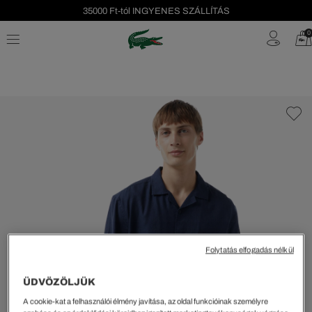
35000 Ft-tól INGYENES SZÁLLÍTÁS
Szezonális leárazás akár -40%!
0
Ingyenes visszaküldés!
Folytatás elfogadás nélkül
ÜDVÖZÖLJÜK
A cookie-kat a felhasználói élmény javítása, az oldal funkcióinak személyre