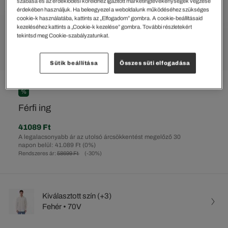
szabása és az érdeklődési köreidhez igazított marketingtevékenységek végzése
érdekében használjuk. Ha beleegyezel a weboldalunk működéséhez szükséges
cookie-k használatába, kattints az „Elfogadom” gombra. A cookie-beállításaid
kezeléséhez kattints a „Cookie-k kezelése” gombra. További részletekért
tekintsd meg Cookie-szabályzatunkat.
Sütik beállítása
Összes süti elfogadása
%
Férfi ing
41089 Ft
A legalacsonyabb ár az utolsó árcsökkentést megelőző 30
napon belül: 41.089 Ft
(0%)
Rendszeres ár:
58699 Ft
(-30%)
Kiválasztott szín (+3)
Fehér • 70V