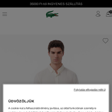
35000 Ft-tól INGYENES SZÁLLÍTÁS
Szezonális leárazás akár -40%!
0
Ingyenes visszaküldés!
Folytatás elfogadás nélkül
ÜDVÖZÖLJÜK
A cookie-kat a felhasználói élmény javítása, az oldal funkcióinak személyre