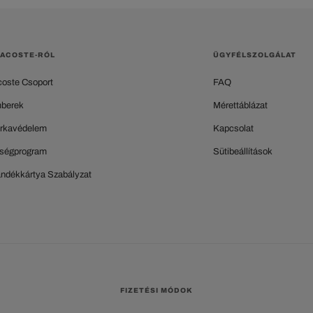
LACOSTE-RÓL
ÜGYFÉLSZOLGÁLAT
coste Csoport
FAQ
berek
Mérettáblázat
rkavédelem
Kapcsolat
ségprogram
Sütibeállítások
ándékkártya Szabályzat
FIZETÉSI MÓDOK