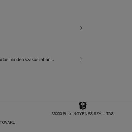
gyártás minden szakaszában
, a beszállítók és az
készül a Crocodile figyelő
35000 Ft-tól INGYENES SZÁLLÍTÁS
 TOVARU