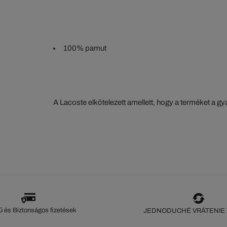
100% pamut
A Lacoste elkötelezett amellett, hogy a terméket a 
szorosan nyomon kövesse. Az értéklánc átláthatósága
ökoszisztéma alapos ismerete... Egyetlen öltés sem 
szeme nélkül.
 és Biztonságos fizetések
JEDNODUCHÉ VRÁTENIE