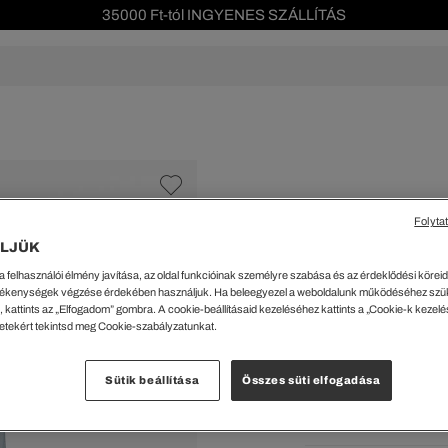
35000 Ft-tól INGYENES SZÁLLÍTÁS
Szezonális leárazás akár -40%!
Ingyenes visszaküldés!
s leárazás
Férfi
Női
Gyerek
We Are L
ŐK
CIPŐK
KIEGÉSZÍTŐK
KIEGÉSZÍTŐK
al Offer
Special Offer
Ékszerek
Ékszerek
acipők
Tornacipők
Táskák
Táskák
Folyta
%
cipők
Edzőcipők
Pénztárcák
Pénztárcák
LJÜK
Férfi ing
ncsok
Bakancsok
Sapkák
Fejfedők
a felhasználói élmény javítása, az oldal funkcióinak személyre szabása és az érdeklődési köreidh
csok és Szandálok
Bebújósok
Kulcstartók
Övek
35219 Ft
ékenységek végzése érdekében használjuk. Ha beleegyezel a weboldalunk működéséhez szü
Papucsok
Sapkák és Kesztyűk
Sapkák és Kesztyűk
 kattints az „Elfogadom” gombra. A cookie-beállításaid kezeléséhez kattints a „Cookie-k kezel
A legalacsonyabb ár az u
letekért tekintsd meg Cookie-szabályzatunkat.
Rendszeres ár:
58699 Ft
(-
Sálak
Sálak
Hajpántok és Hajgumik
Zoknik
Kiválaszt
Sütik beállítása
Összes süti elfogadása
Zoknik
Special Offer
Kék • H
ik
Special Offer