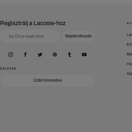
Regisztrálj a Lacoste-hoz
A 
La
Bejelentkezés
Em
Má
Hű
ÜZLETEK
Aj
Üzlet keresése