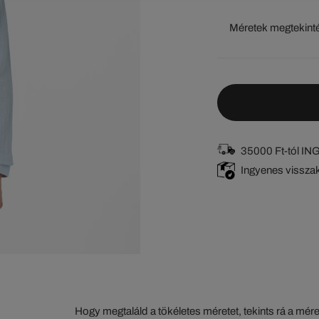
Méretek megtekint
35000 Ft-tól I
Ingyenes vissza
Hogy megtaláld a tökéletes méretet, tekints rá a mér