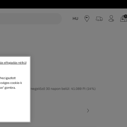
0
HU
acoste
tás elfogadás nélkül
ez igazított
kséges cookie-k
ése” gombra.
tolsó árcsökkentést megelőző 30 napon belül: 41.089 Ft
(14%)
40%)
ott szín (+3)
BP