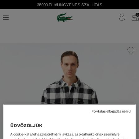
35000 Ft-tól INGYENES SZÁLLÍTÁS
Szezonális leárazás akár -40%!
0
Ingyenes visszaküldés!
Folytatás elfogadás nélkül
ÜDVÖZÖLJÜK
A cookie-kat a felhasználói élmény javítása, az oldal funkcióinak személyre