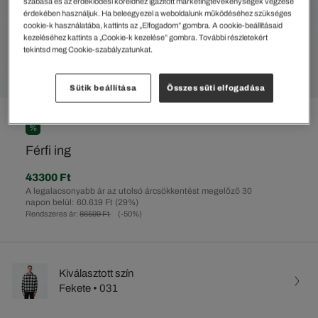
szabása és az érdeklődési köreidhez igazított marketingtevékenységek végzése
érdekében használjuk. Ha beleegyezel a weboldalunk működéséhez szükséges
cookie-k használatába, kattints az „Elfogadom” gombra. A cookie-beállításaid
kezeléséhez kattints a „Cookie-k kezelése” gombra. További részletekért
tekintsd meg Cookie-szabályzatunkat.
Sütik beállítása
Összes süti elfogadása
%
Férfi ing
43300 Ft
A legalacsonyabb ár az utolsó árcsökkentést megelőző 30
napon belül: 60.619 Ft
(29%)
Rendszeres ár:
86599 Ft
(-50%)
Kiválasztott szín
Fekete • 031