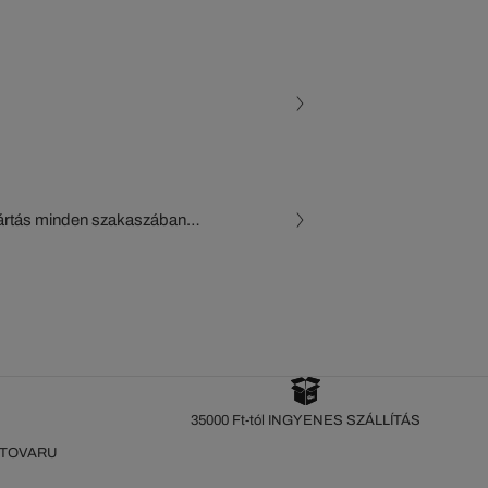
gyártás minden szakaszában
, a beszállítók és az
készül a Crocodile figyelő
35000 Ft-tól INGYENES SZÁLLÍTÁS
 TOVARU