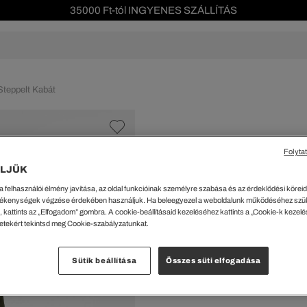
35000 Ft-tól INGYENES SZÁLLÍTÁS
Szezonális leárazás akár -40%!
Ingyenes visszaküldés!
s leárazás
Férfi
Női
Gyerek
We Are L
Steppelt Kabát
ŐK
CIPŐK
KIEGÉSZÍTŐK
KIEGÉSZÍTŐK
al Offer
Special Offer
Ékszerek
Ékszerek
acipők
Tornacipők
Táskák
Táskák
Folyta
%
cipők
Edzőcipők
Pénztárcák
Pénztárcák
LJÜK
Férfi Kapucnis Sö
ncsok
Bakancsok
Sapkák
Fejfedők
a felhasználói élmény javítása, az oldal funkcióinak személyre szabása és az érdeklődési köreidh
csok és Szandálok
Bebújósok
Kulcstartók
Övek
109300 Ft
ékenységek végzése érdekében használjuk. Ha beleegyezel a weboldalunk működéséhez szü
Papucsok
Sapkák és Kesztyűk
Sapkák és Kesztyűk
 kattints az „Elfogadom” gombra. A cookie-beállításaid kezeléséhez kattints a „Cookie-k kezel
A legalacsonyabb ár az ut
letekért tekintsd meg Cookie-szabályzatunkat.
(29%)
Sálak
Sálak
Rendszeres ár:
218599 Ft
(
Hajpántok és Hajgumik
Zoknik
Sütik beállítása
Összes süti elfogadása
Zoknik
Special Offer
Kiválaszt
Zöld • 
ik
Special Offer