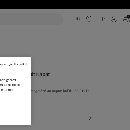
0
HU
acoste
tás elfogadás nélkül
tétzöld Steppelt Kabát
ez igazított
kséges cookie-k
ése” gombra.
olsó árcsökkentést megelőző 30 napon belül: 153.019 Ft
-50%)
ott szín (+1)
L7A