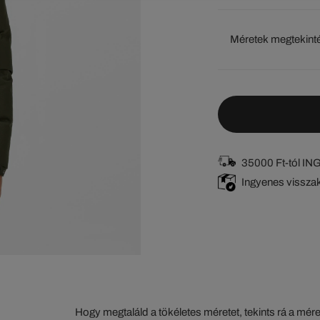
Méretek megtekint
35000 Ft-tól I
Ingyenes vissza
Hogy megtaláld a tökéletes méretet, tekints rá a mér