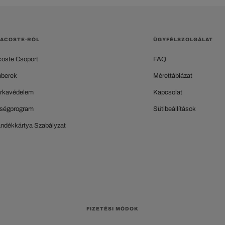
LACOSTE-RÓL
ÜGYFÉLSZOLGÁLAT
coste Csoport
FAQ
berek
Mérettáblázat
rkavédelem
Kapcsolat
ségprogram
Sütibeállítások
ándékkártya Szabályzat
FIZETÉSI MÓDOK