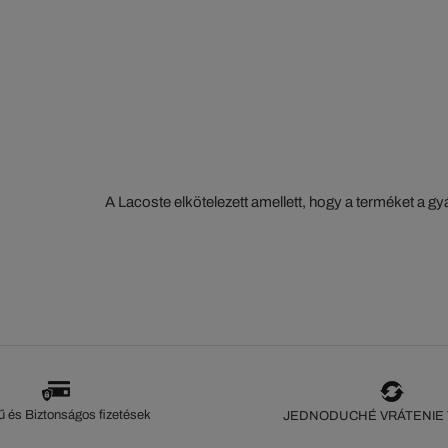
A Lacoste elkötelezett amellett, hogy a terméket a 
szorosan nyomon kövesse. Az értéklánc átláthatósága
ökoszisztéma alapos ismerete... Egyetlen öltés sem 
szeme nélkül.
 és Biztonságos fizetések
JEDNODUCHÉ VRÁTENIE