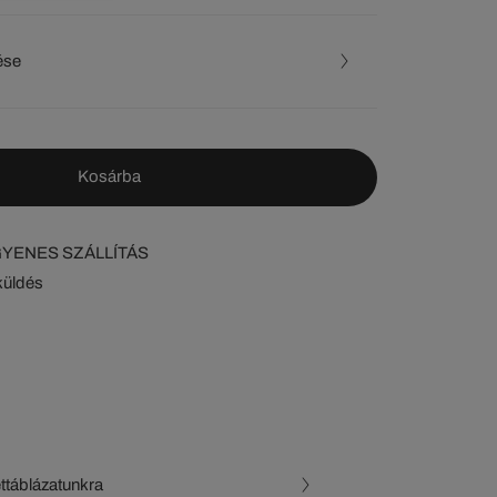
ése
Kosárba
NGYENES SZÁLLÍTÁS
küldés
ettáblázatunkra