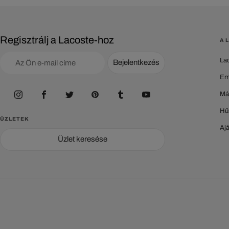
Regisztrálj a Lacoste-hoz
A 
La
Bejelentkezés
Em
Má
Hű
ÜZLETEK
Aj
Üzlet keresése