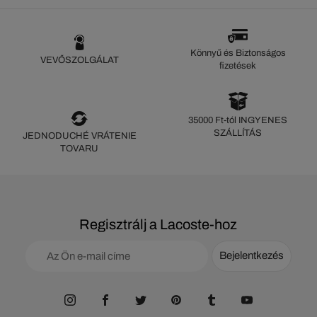
Könnyű és Biztonságos
VEVŐSZOLGÁLAT
fizetések
35000 Ft-tól INGYENES
SZÁLLÍTÁS
JEDNODUCHÉ VRÁTENIE
TOVARU
Regisztrálj a Lacoste-hoz
Bejelentkezés