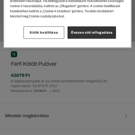
érdekében használjuk. Ha beleegyezel a weboldalunk működéséhez szükséges
cookie-k használatába, kattints az „Elfogadom” gombra. A cookie-beállításaid
kezeléséhez kattints a „Cookie-k kezelése” gombra. További részletekért
tekintsd meg Cookie-szabályzatunkat.
Sütik beállítása
Összes süti elfogadása
%
Férfi Kötött Pulóver
43679 Ft
A legalacsonyabb ár az utolsó árcsökkentést megelőző 30
napon belül: 43.679 Ft
(0%)
Rendszeres ár:
72799 Ft
(-40%)
Méretek megtekintése