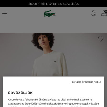
35000 Ft-tól INGYENES SZÁLLÍTÁS
Szezonális leárazás akár -40%!
0
Ingyenes visszaküldés!
Folytatás elfogadás nélkül
ÜDVÖZÖLJÜK
A cookie-kat a felhasználói élmény javítása, az oldal funkcióinak személyre
szabása és az érdeklődési köreidhez igazított marketingtevékenységek végzése