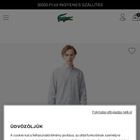
35000 Ft-tól INGYENES SZÁLLÍTÁS
Szezonális leárazás akár -40%!
0
Ingyenes visszaküldés!
Folytatás elfogadás nélkül
ÜDVÖZÖLJÜK
A cookie-kat a felhasználói élmény javítása, az oldal funkcióinak személyre