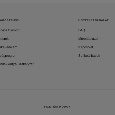
LACOSTE-RÓL
ÜGYFÉLSZOLGÁLAT
coste Csoport
FAQ
berek
Mérettáblázat
rkavédelem
Kapcsolat
ségprogram
Sütibeállítások
ándékkártya Szabályzat
FIZETÉSI MÓDOK