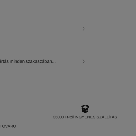
gyártás minden szakaszában
, a beszállítók és az
készül a Crocodile figyelő
35000 Ft-tól INGYENES SZÁLLÍTÁS
 TOVARU