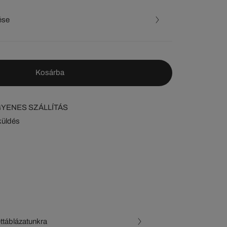
ése
Kosárba
NGYENES SZÁLLÍTÁS
küldés
ettáblázatunkra