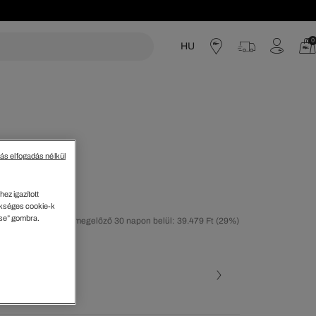
0
HU
acoste
tás elfogadás nélkül
ez igazított
kséges cookie-k
ése” gombra.
tolsó árcsökkentést megelőző 30 napon belül: 39.479 Ft
(29%)
50%)
ott szín
• 001