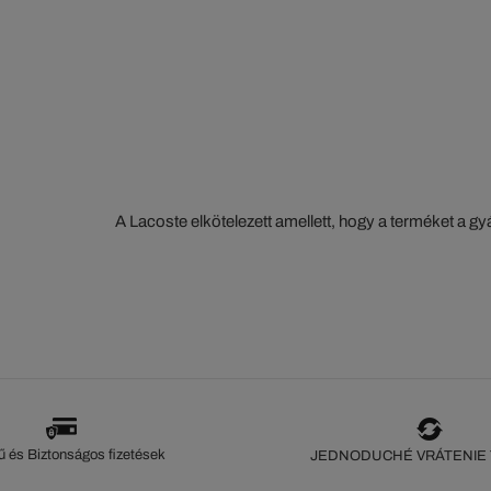
A Lacoste elkötelezett amellett, hogy a terméket a 
szorosan nyomon kövesse. Az értéklánc átláthatósága
ökoszisztéma alapos ismerete... Egyetlen öltés sem 
szeme nélkül.
 és Biztonságos fizetések
JEDNODUCHÉ VRÁTENIE