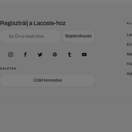
Regisztrálj a Lacoste-hoz
A 
La
Bejelentkezés
Em
Má
Hű
ÜZLETEK
Aj
Üzlet keresése