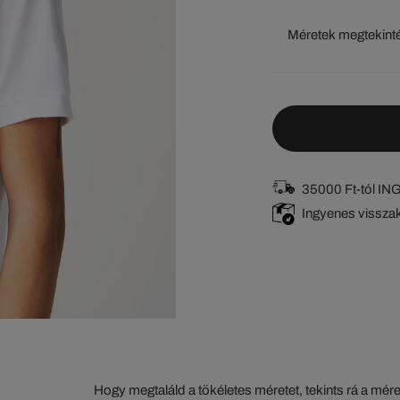
Méretek megtekint
35000 Ft-tól I
Ingyenes vissza
Hogy megtaláld a tökéletes méretet, tekints rá a mér