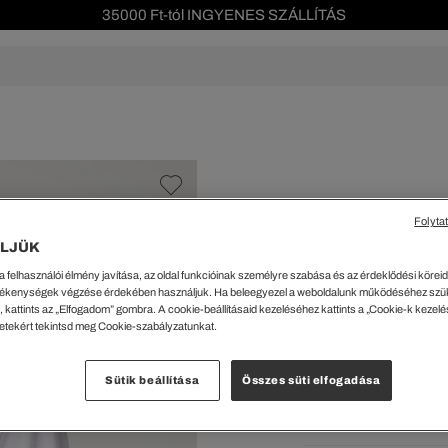
35000 Ft-tól INGYENES SZÁLLÍTÁS
Szezonális leárazás akár -40%!
Ingyenes visszaküldés!
s leárazás
Férfi
Női
Gyerek
We Are L
ŐK
CIPŐK
KIEGÉSZÍTŐK
KIEGÉSZÍTŐK
al Offer
Special Offer
Ékszerek
Ékszerek
acipők
Tornacipők
Táskák
Táskák
Folyta
%
cipők
Edzőcipők
Pénztárcák
Pénztárcák
LJÜK
Férfi póló
ncsok
Bakancsok
Sapkák
Fejfedők
a felhasználói élmény javítása, az oldal funkcióinak személyre szabása és az érdeklődési köreidh
csok és Szandálok
Bebújósok
Kulcstartók
Övek
28200 Ft
ékenységek végzése érdekében használjuk. Ha beleegyezel a weboldalunk működéséhez szü
Papucsok
Sapkák és Kesztyűk
Sapkák és Kesztyűk
 kattints az „Elfogadom” gombra. A cookie-beállításaid kezeléséhez kattints a „Cookie-k kezel
A legalacsonyabb ár az u
letekért tekintsd meg Cookie-szabályzatunkat.
Rendszeres ár:
56399 Ft
(-
Sálak
Sálak
Hajpántok és Hajgumik
Zoknik
Kiválaszt
Sütik beállítása
Összes süti elfogadása
Zoknik
Special Offer
Fehér 
ik
Special Offer