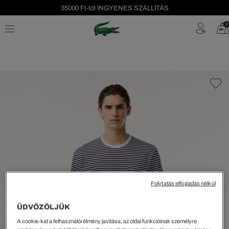
35000 Ft-tól INGYENES SZÁLLÍTÁS
Szezonális leárazás akár -40%!
0
Ingyenes visszaküldés!
Folytatás elfogadás nélkül
ÜDVÖZÖLJÜK
A cookie-kat a felhasználói élmény javítása, az oldal funkcióinak személyre