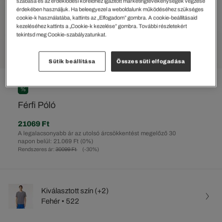
szabása és az érdeklődési köreidhez igazított marketingtevékenységek végzése
érdekében használjuk. Ha beleegyezel a weboldalunk működéséhez szükséges
cookie-k használatába, kattints az „Elfogadom” gombra. A cookie-beállításaid
kezeléséhez kattints a „Cookie-k kezelése” gombra. További részletekért
tekintsd meg Cookie-szabályzatunkat.
Sütik beállítása
Összes süti elfogadása
%
Férfi Póló
21069 Ft
A legalacsonyabb ár az utolsó árcsökkentést megelőző 30
napon belül: 21.069 Ft
(0%)
Rendszeres ár:
30099 Ft
(-30%)
Kiválasztott szín (+2)
Fehér • 522