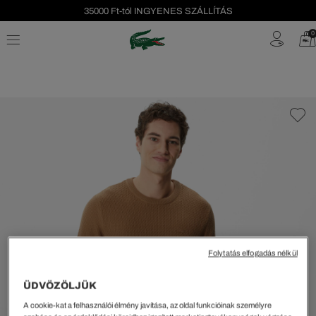
35000 Ft-tól INGYENES SZÁLLÍTÁS
Szezonális leárazás akár -40%!
0
Ingyenes visszaküldés!
Folytatás elfogadás nélkül
ÜDVÖZÖLJÜK
A cookie-kat a felhasználói élmény javítása, az oldal funkcióinak személyre