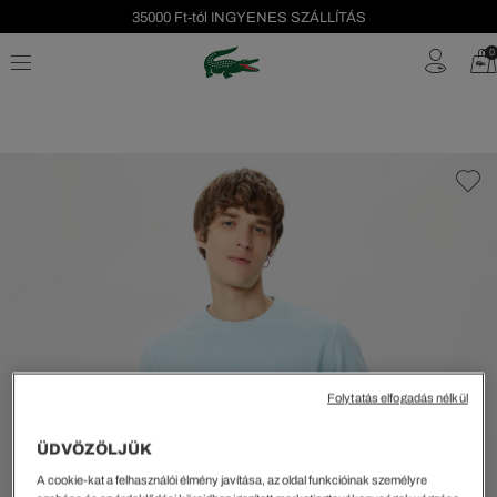
35000 Ft-tól INGYENES SZÁLLÍTÁS
Szezonális leárazás akár -40%!
0
Ingyenes visszaküldés!
Folytatás elfogadás nélkül
ÜDVÖZÖLJÜK
A cookie-kat a felhasználói élmény javítása, az oldal funkcióinak személyre