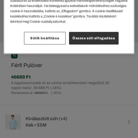
szabása és az érdeklődési köreidhez igazított marketingtevékenységek végzése
érdekében használjuk. Ha beleegyezel a weboldalunk működéséhez szükséges
cookie-k használatába, kattints az „Elfogadom” gombra. A cookie-beállításaid
kezeléséhez kattints a „Cookie-k kezelése” gombra. További részletekért
tekintsd meg Cookie-szabályzatunkat.
Sütik beállítása
Összes süti elfogadása
%
Férfi Pulóver
46689 Ft
A legalacsonyabb ár az utolsó árcsökkentést megelőző 30
napon belül: 39.686 Ft
(-18%)
Rendszeres ár:
66699 Ft
(-30%)
Kiválasztott szín (+4)
Kék • 55M