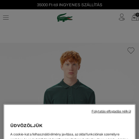
35000 Ft-tól INGYENES SZÁLLÍTÁS
Szezonális leárazás akár -40%!
0
Ingyenes visszaküldés!
Folytatás elfogadás nélkül
ÜDVÖZÖLJÜK
A cookie-kat a felhasználói élmény javítása, az oldal funkcióinak személyre