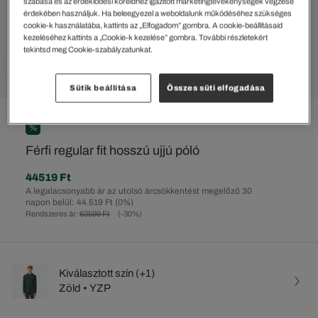
szabása és az érdeklődési köreidhez igazított marketingtevékenységek végzése
érdekében használjuk. Ha beleegyezel a weboldalunk működéséhez szükséges
cookie-k használatába, kattints az „Elfogadom” gombra. A cookie-beállításaid
kezeléséhez kattints a „Cookie-k kezelése” gombra. További részletekért
tekintsd meg Cookie-szabályzatunkat.
Sütik beállítása
Összes süti elfogadása
%
Férfi regular fit hosszú ujjú póló
44519 Ft
A legalacsonyabb ár az utolsó árcsökkentést megelőző 30
napon belül: 44.519 Ft
(0%)
Rendszeres ár:
63599 Ft
(-30%)
Kiválasztott szín (+1)
Zöld • YZP