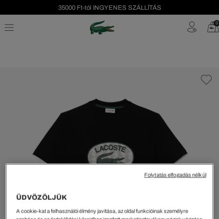
35000 Ft-tól INGYENES SZÁLLÍTÁS
Szezonális leárazás akár -40%!
0
Ingyenes visszaküldés!
Folytatás elfogadás nélkül
ÜDVÖZÖLJÜK
A cookie-kat a felhasználói élmény javítása, az oldal funkcióinak személyre