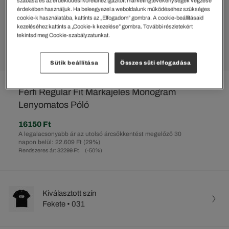
szabása és az érdeklődési köreidhez igazított marketingtevékenységek végzése
érdekében használjuk. Ha beleegyezel a weboldalunk működéséhez szükséges
cookie-k használatába, kattints az „Elfogadom” gombra. A cookie-beállításaid
kezeléséhez kattints a „Cookie-k kezelése” gombra. További részletekért
tekintsd meg Cookie-szabályzatunkat.
Sütik beállítása
Összes süti elfogadása
%
Férfi Regular Fit Márkajeles Monogram
Lenyomatos Póló
16150 Ft
A legalacsonyabb ár az utolsó árcsökkentést megelőző 30
napon belül: 22.609 Ft
(29%)
Rendszeres ár:
32299 Ft
(-50%)
Kiválasztott szín
Fekete • 031