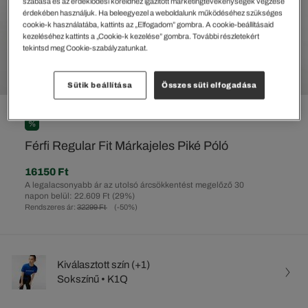
szabása és az érdeklődési köreidhez igazított marketingtevékenységek végzése
érdekében használjuk. Ha beleegyezel a weboldalunk működéséhez szükséges
cookie-k használatába, kattints az „Elfogadom” gombra. A cookie-beállításaid
kezeléséhez kattints a „Cookie-k kezelése” gombra. További részletekért
tekintsd meg Cookie-szabályzatunkat.
Sütik beállítása
Összes süti elfogadása
%
Férfi Regular Fit Márkajeles Piké Póló
16150 Ft
A legalacsonyabb ár az utolsó árcsökkentést megelőző 30
napon belül: 22.609 Ft
(29%)
Rendszeres ár:
32299 Ft
(-50%)
Kiválasztott szín (+1)
Sokszínű • K1Q