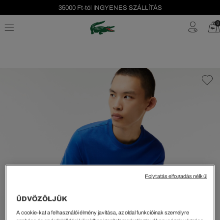
35000 Ft-tól INGYENES SZÁLLÍTÁS
Szezonális leárazás akár -40%!
0
Ingyenes visszaküldés!
Folytatás elfogadás nélkül
ÜDVÖZÖLJÜK
A cookie-kat a felhasználói élmény javítása, az oldal funkcióinak személyre