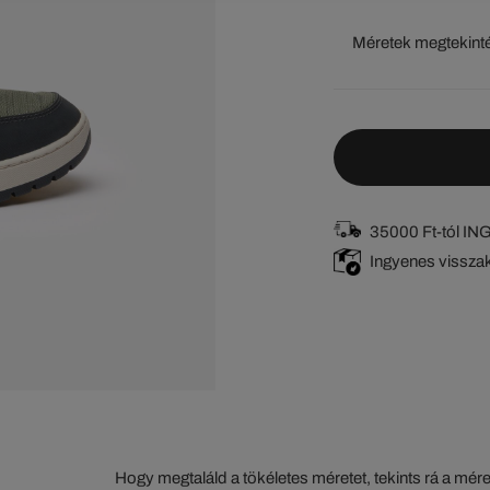
Méretek megtekint
35000 Ft-tól I
Ingyenes vissza
Hogy megtaláld a tökéletes méretet, tekints rá a mér