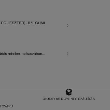
SZTER) 15 % GUMI
gyártás minden szakaszában
, a beszállítók és az
készül a Crocodile figyelő
35000 Ft-tól INGYENES SZÁLLÍTÁS
 TOVARU