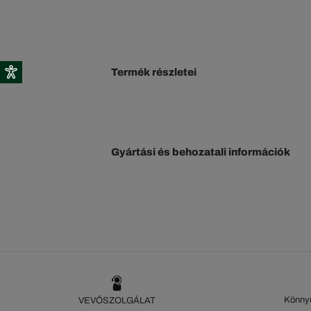
Termék részletei
Gyártási és behozatali információk
Könnyű
VEVŐSZOLGÁLAT