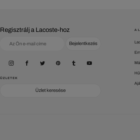
Regisztrálj a Lacoste-hoz
A 
La
Bejelentkezés
Em
Má
Hű
ÜZLETEK
Aj
Üzlet keresése