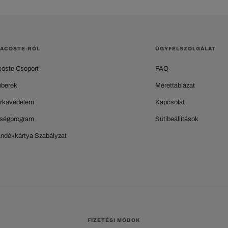
LACOSTE-RÓL
ÜGYFÉLSZOLGÁLAT
coste Csoport
FAQ
berek
Mérettáblázat
rkavédelem
Kapcsolat
ségprogram
Sütibeállítások
ándékkártya Szabályzat
FIZETÉSI MÓDOK