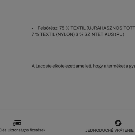
Felsőrész: 75 % TEXTIL (ÚJRAHASZNOSÍTOTT POLIÉ
7 % TEXTIL (NYLON) 3 % SZINTETIKUS (PU)
A Lacoste elkötelezett amellett, hogy a terméket a 
szorosan nyomon kövesse. Az értéklánc átláthatósága
ökoszisztéma alapos ismerete... Egyetlen öltés sem 
szeme nélkül.
 és Biztonságos fizetések
JEDNODUCHÉ VRÁTENIE