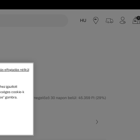
0
HU
acoste
tás elfogadás nélkül
extil Tornacipő
ez igazított
kséges cookie-k
ése” gombra.
tolsó árcsökkentést megelőző 30 napon belül: 45.359 Ft
(29%)
50%)
ott szín
rke • DA7