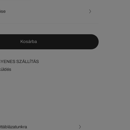
ése
Kosárba
NGYENES SZÁLLÍTÁS
küldés
ettáblázatunkra