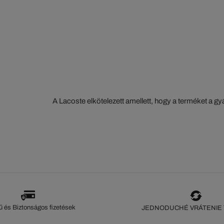
A Lacoste elkötelezett amellett, hogy a terméket a 
szorosan nyomon kövesse. Az értéklánc átláthatósága
ökoszisztéma alapos ismerete... Egyetlen öltés sem 
szeme nélkül.
 és Biztonságos fizetések
JEDNODUCHÉ VRÁTENIE