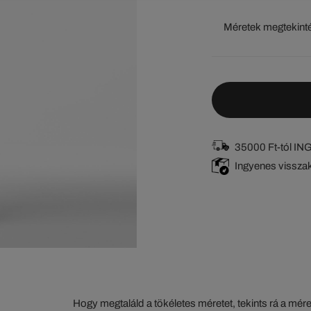
Méretek megtekint
35000 Ft-tól I
Ingyenes vissza
Hogy megtaláld a tökéletes méretet, tekints rá a mér