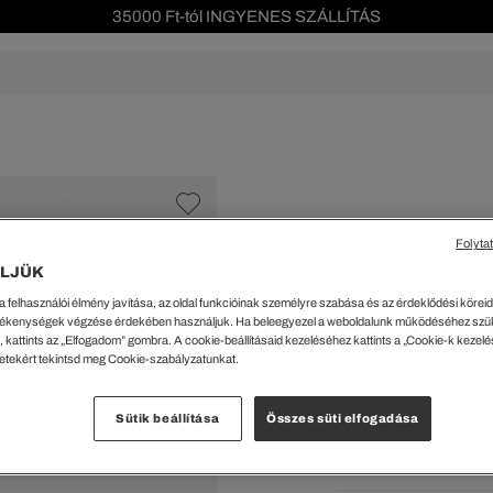
35000 Ft-tól INGYENES SZÁLLÍTÁS
Szezonális leárazás akár -40%!
Ingyenes visszaküldés!
s leárazás
Férfi
Női
Gyerek
We Are L
ŐK
CIPŐK
KIEGÉSZÍTŐK
KIEGÉSZÍTŐK
al Offer
Special Offer
Ékszerek
Ékszerek
acipők
Tornacipők
Táskák
Táskák
Folyta
%
cipők
Edzőcipők
Pénztárcák
Pénztárcák
LJÜK
Férfi Többszínű N
ncsok
Bakancsok
Sapkák
Fejfedők
a felhasználói élmény javítása, az oldal funkcióinak személyre szabása és az érdeklődési köreidh
csok és Szandálok
Bebújósok
Kulcstartók
Övek
35500 Ft
ékenységek végzése érdekében használjuk. Ha beleegyezel a weboldalunk működéséhez szü
Papucsok
Sapkák és Kesztyűk
Sapkák és Kesztyűk
 kattints az „Elfogadom” gombra. A cookie-beállításaid kezeléséhez kattints a „Cookie-k kezel
A legalacsonyabb ár az u
letekért tekintsd meg Cookie-szabályzatunkat.
Rendszeres ár:
70999 Ft
(-
Sálak
Sálak
Hajpántok és Hajgumik
Zoknik
Kiválaszt
Sütik beállítása
Összes süti elfogadása
Zoknik
Special Offer
ik
Special Offer