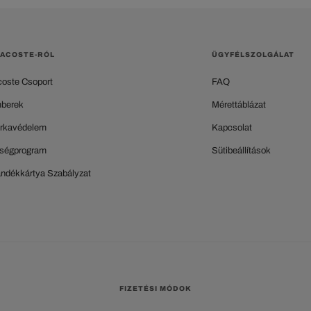
LACOSTE-RÓL
ÜGYFÉLSZOLGÁLAT
coste Csoport
FAQ
berek
Mérettáblázat
rkavédelem
Kapcsolat
ségprogram
Sütibeállítások
ándékkártya Szabályzat
FIZETÉSI MÓDOK