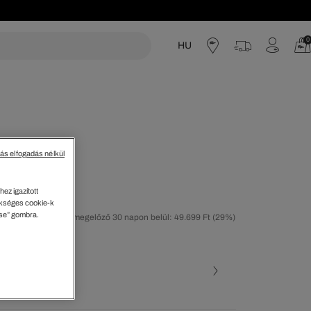
0
HU
acoste
tás elfogadás nélkül
adrág
ez igazított
kséges cookie-k
ése” gombra.
tolsó árcsökkentést megelőző 30 napon belül: 49.699 Ft
(29%)
50%)
ott szín
Sokszínű • 66A