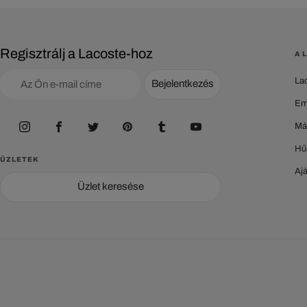
Regisztrálj a Lacoste-hoz
A 
La
Bejelentkezés
Em
Má
Hű
ÜZLETEK
Aj
Üzlet keresése