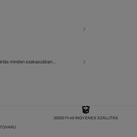
gyártás minden szakaszában
, a beszállítók és az
készül a Crocodile figyelő
35000 Ft-tól INGYENES SZÁLLÍTÁS
 TOVARU