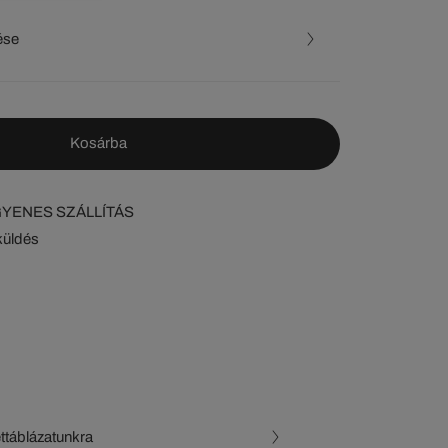
ése
Kosárba
NGYENES SZÁLLÍTÁS
küldés
ettáblázatunkra