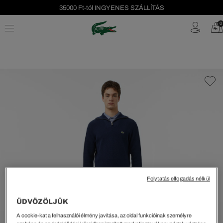
35000 Ft-tól INGYENES SZÁLLÍTÁS
Szezonális leárazás akár -40%!
0
Ingyenes visszaküldés!
Folytatás elfogadás nélkül
ÜDVÖZÖLJÜK
A cookie-kat a felhasználói élmény javítása, az oldal funkcióinak személyre