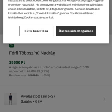
szabása és az érdeklődési köreidhez igazított marketingtevékenységek végzése
érdekében használjuk. Ha beleegyezel a weboldalunk működéséhez szükséges
cookie-k használatába, kattints az „Elfogadom” gombra. A cookie-beállításaid
kezeléséhez kattints a „Cookie-k kezelése” gombra. További részletekért
tekintsd meg Cookie-szabályzatunkat.
Sütik beállítása
Összes süti elfogadása
%
Férfi Többszínű Nadrág
35500 Ft
A legalacsonyabb ár az utolsó árcsökkentést megelőző 30
napon belül: 49.699 Ft
(29%)
Rendszeres ár:
70999 Ft
(-50%)
Kiválasztott szín (+2)
Szürke • 68A