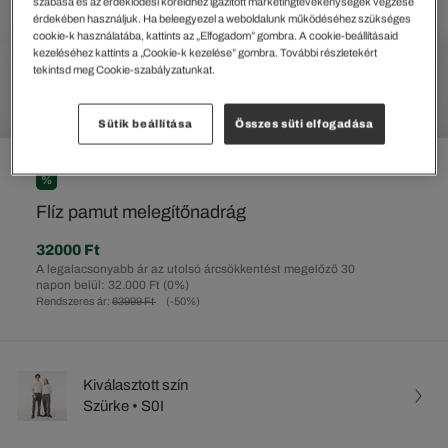
szabása és az érdeklődési köreidhez igazított marketingtevékenységek végzése
érdekében használjuk. Ha beleegyezel a weboldalunk működéséhez szükséges
cookie-k használatába, kattints az „Elfogadom” gombra. A cookie-beállításaid
kezeléséhez kattints a „Cookie-k kezelése” gombra. További részletekért
tekintsd meg Cookie-szabályzatunkat.
Sütik beállítása
Összes süti elfogadása
%
Flíz pamut melegítőnadrág
32000 Ft
A legalacsonyabb ár az utolsó árcsökkentést megelőző 30
napon belül: 32.000 Ft
(0%)
Rendszeres ár:
63999 Ft
(-50%)
Kiválasztott szín
Szürke • S0I