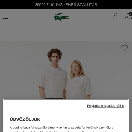
35000 Ft-tól INGYENES SZÁLLÍTÁS
Szezonális leárazás akár -40%!
0
Ingyenes visszaküldés!
Folytatás elfogadás nélkül
ÜDVÖZÖLJÜK
A cookie-kat a felhasználói élmény javítása, az oldal funkcióinak személyre