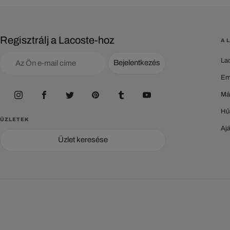
Regisztrálj a Lacoste-hoz
A 
La
Bejelentkezés
Em
Má
Hű
ÜZLETEK
Aj
Üzlet keresése