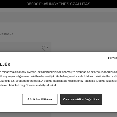
35000 Ft-tól INGYENES SZÁLLÍTÁS
Szezonális leárazás akár -40%!
Ingyenes visszaküldés!
s leárazás
Férfi
Női
Gyerek
We Are L
álltáska
ŐK
CIPŐK
KIEGÉSZÍTŐK
KIEGÉSZÍTŐK
al Offer
Special Offer
Ékszerek
Ékszerek
acipők
Tornacipők
Táskák
Táskák
Folyta
%
cipők
Edzőcipők
Pénztárcák
Pénztárcák
LJÜK
FW25 RUNWAY Smal
ncsok
Bakancsok
Sapkák
Fejfedők
a felhasználói élmény javítása, az oldal funkcióinak személyre szabása és az érdeklődési köreidh
csok és Szandálok
Bebújósok
Kulcstartók
Övek
86099 Ft
ékenységek végzése érdekében használjuk. Ha beleegyezel a weboldalunk működéséhez szü
Papucsok
Sapkák és Kesztyűk
Sapkák és Kesztyűk
 kattints az „Elfogadom” gombra. A cookie-beállításaid kezeléséhez kattints a „Cookie-k kezel
A legalacsonyabb ár az u
letekért tekintsd meg Cookie-szabályzatunkat.
Rendszeres ár:
122999 Ft
(
Sálak
Sálak
Hajpántok és Hajgumik
Zoknik
Kiválaszt
Sütik beállítása
Összes süti elfogadása
Zoknik
Special Offer
Szü
ik
Special Offer