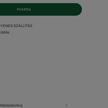
Kosárba
NGYENES SZÁLLÍTÁS
küldés
ettáblázatunkra