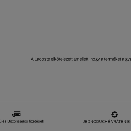
A Lacoste elkötelezett amellett, hogy a terméket a 
szorosan nyomon kövesse. Az értéklánc átláthatósága
ökoszisztéma alapos ismerete... Egyetlen öltés sem 
szeme nélkül.
 és Biztonságos fizetések
JEDNODUCHÉ VRÁTENIE