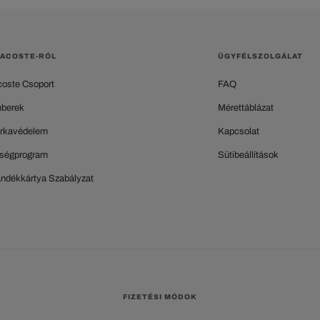
LACOSTE-RÓL
ÜGYFÉLSZOLGÁLAT
coste Csoport
FAQ
berek
Mérettáblázat
rkavédelem
Kapcsolat
ségprogram
Sütibeállítások
ándékkártya Szabályzat
FIZETÉSI MÓDOK