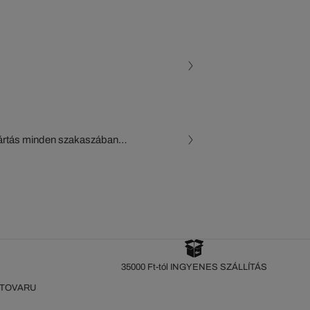
gyártás minden szakaszában
, a beszállítók és az
készül a Crocodile figyelő
35000 Ft-tól INGYENES SZÁLLÍTÁS
 TOVARU