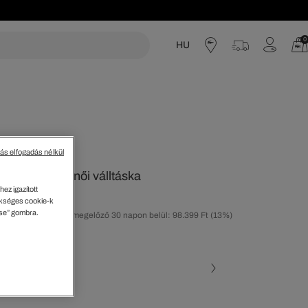
0
HU
acoste
tás elfogadás nélkül
l Lenglen női válltáska
ez igazított
kséges cookie-k
ése” gombra.
tolsó árcsökkentést megelőző 30 napon belül: 98.399 Ft
(13%)
-30%)
ott szín
rke • T10