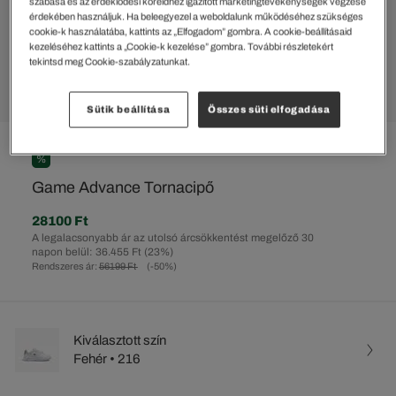
szabása és az érdeklődési köreidhez igazított marketingtevékenységek végzése
érdekében használjuk. Ha beleegyezel a weboldalunk működéséhez szükséges
cookie-k használatába, kattints az „Elfogadom” gombra. A cookie-beállításaid
kezeléséhez kattints a „Cookie-k kezelése” gombra. További részletekért
tekintsd meg Cookie-szabályzatunkat.
Sütik beállítása
Összes süti elfogadása
%
Game Advance Tornacipő
28100 Ft
A legalacsonyabb ár az utolsó árcsökkentést megelőző 30
napon belül: 36.455 Ft
(23%)
Rendszeres ár:
56199 Ft
(-50%)
Kiválasztott szín
Fehér • 216