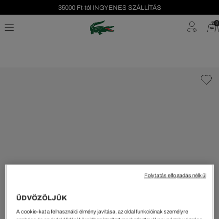
35000 Ft-tól INGYENES SZÁLLÍTÁS
Szezonális leárazás akár -40%!
0
Ingyenes visszaküldés!
Folytatás elfogadás nélkül
ÜDVÖZÖLJÜK
A cookie-kat a felhasználói élmény javítása, az oldal funkcióinak személyre