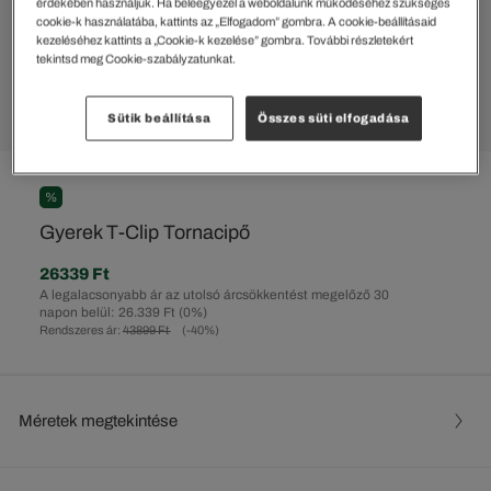
érdekében használjuk. Ha beleegyezel a weboldalunk működéséhez szükséges
cookie-k használatába, kattints az „Elfogadom” gombra. A cookie-beállításaid
kezeléséhez kattints a „Cookie-k kezelése” gombra. További részletekért
tekintsd meg Cookie-szabályzatunkat.
Sütik beállítása
Összes süti elfogadása
%
Gyerek T-Clip Tornacipő
26339 Ft
A legalacsonyabb ár az utolsó árcsökkentést megelőző 30
napon belül: 26.339 Ft
(0%)
Rendszeres ár:
43899 Ft
(-40%)
Méretek megtekintése