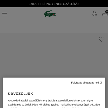
35000 Ft-tól INGYENES SZÁLLÍTÁS
Szezonális leárazás akár -40%!
0
Ingyenes visszaküldés!
Folytatás elfogadás nélkül
ÜDVÖZÖLJÜK
A cookie-kat a felhasználói élmény javítása, az oldal funkcióinak személyre
szabása és az érdeklődési köreidhez igazított marketingtevékenységek végzése