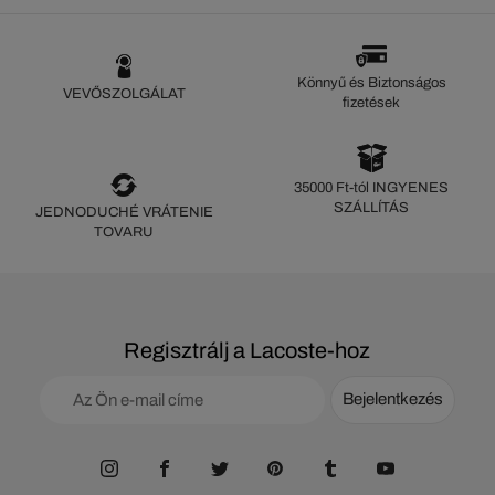
Könnyű és Biztonságos
VEVŐSZOLGÁLAT
fizetések
35000 Ft-tól INGYENES
SZÁLLÍTÁS
JEDNODUCHÉ VRÁTENIE
TOVARU
Regisztrálj a Lacoste-hoz
Bejelentkezés