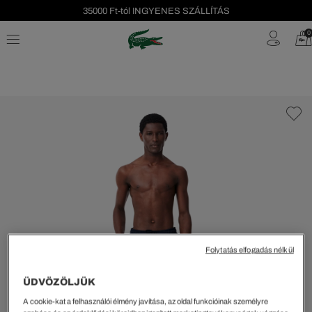
Szezonális leárazás akár -40%!
0
Ingyenes visszaküldés!
Folytatás elfogadás nélkül
ÜDVÖZÖLJÜK
A cookie-kat a felhasználói élmény javítása, az oldal funkcióinak személyre