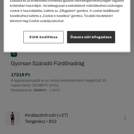
szabása és az érdeklődési köreidhez igazított marketingtevékenységek végzése
érdekében használjuk. Ha beleegyezel a weboldalunk működéséhez szükséges
cookie-k használatába, kattints az „Elfogadom” gombra. A cookie-beállításaid
kezeléséhez kattints a „Cookie-k kezelése” gombra. További részletekért
tekintsd meg Cookie-szabályzatunkat.
Sütik beállítása
Összes süti elfogadása
%
Gyorsan Száradó Fürdőnadrág
17219 Ft
A legalacsonyabb ár az utolsó árcsökkentést megelőző 30
napon belül: 20.089 Ft
(14%)
Rendszeres ár:
28699 Ft
(-40%)
Kiválasztott szín (+27)
Tengerész • 802