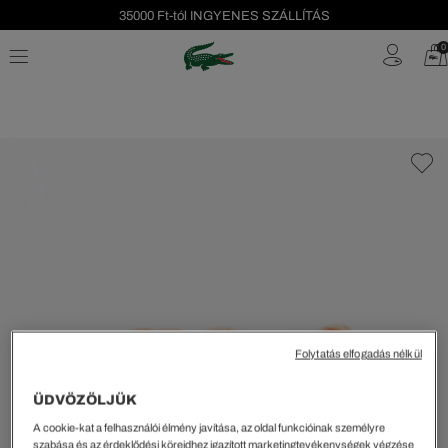
35000 Ft-tól INGYENES SZÁLLÍTÁS
Szezonális leárazás akár -40%!
0
Ingyenes visszaküldés!
Folytatás elfogadás nélkül
ÜDVÖZÖLJÜK
A cookie-kat a felhasználói élmény javítása, az oldal funkcióinak személyre
szabása és az érdeklődési köreidhez igazított marketingtevékenységek végzése