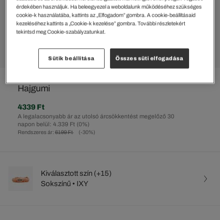
érdekében használjuk. Ha beleegyezel a weboldalunk működéséhez szükséges
cookie-k használatába, kattints az „Elfogadom” gombra. A cookie-beállításaid
kezeléséhez kattints a „Cookie-k kezelése” gombra. További részletekért
tekintsd meg Cookie-szabályzatunkat.
Sütik beállítása
Összes süti elfogadása
%
Hajgumi
4339 Ft
A legalacsonyabb ár az utolsó árcsökkentést megelőző 30
napon belül: 4.339 Ft
(0%)
Rendszeres ár:
6199 Ft
(-30%)
Kiválasztott szín (+15)
Sokszínű • IXY