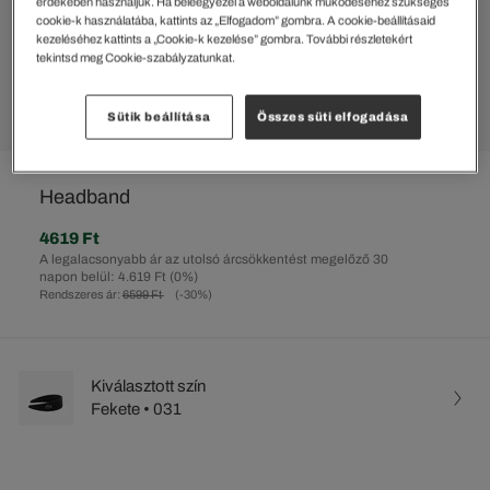
érdekében használjuk. Ha beleegyezel a weboldalunk működéséhez szükséges
cookie-k használatába, kattints az „Elfogadom” gombra. A cookie-beállításaid
kezeléséhez kattints a „Cookie-k kezelése” gombra. További részletekért
tekintsd meg Cookie-szabályzatunkat.
Sütik beállítása
Összes süti elfogadása
%
Headband
4619 Ft
A legalacsonyabb ár az utolsó árcsökkentést megelőző 30
napon belül: 4.619 Ft
(0%)
Rendszeres ár:
6599 Ft
(-30%)
Kiválasztott szín
Fekete • 031