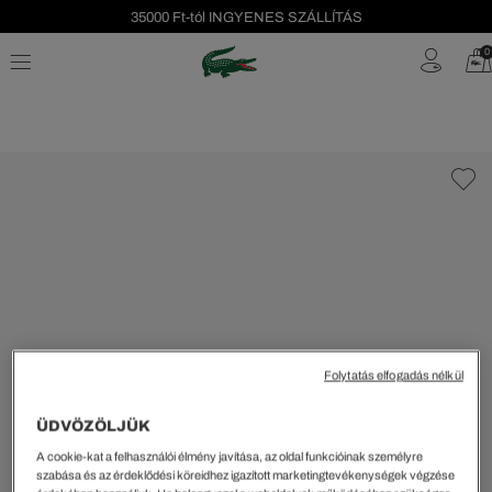
35000 Ft-tól INGYENES SZÁLLÍTÁS
Szezonális leárazás akár -40%!
0
Ingyenes visszaküldés!
Folytatás elfogadás nélkül
ÜDVÖZÖLJÜK
A cookie-kat a felhasználói élmény javítása, az oldal funkcióinak személyre
szabása és az érdeklődési köreidhez igazított marketingtevékenységek végzése