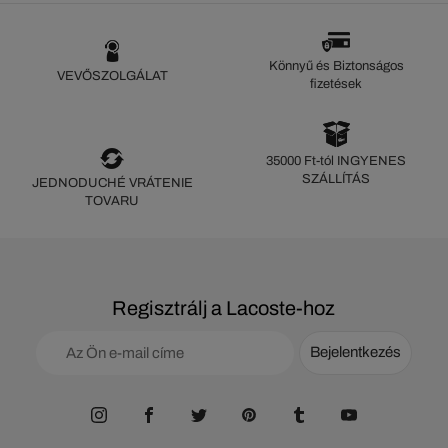
Könnyű és Biztonságos
VEVŐSZOLGÁLAT
fizetések
35000 Ft-tól INGYENES
SZÁLLÍTÁS
JEDNODUCHÉ VRÁTENIE
TOVARU
Regisztrálj a Lacoste-hoz
Bejelentkezés