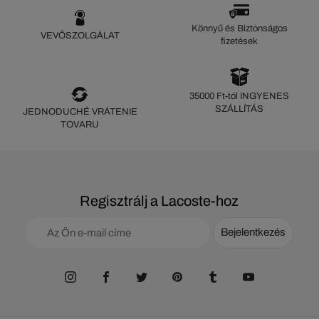
Könnyű és Biztonságos
VEVŐSZOLGÁLAT
fizetések
35000 Ft-tól INGYENES
SZÁLLÍTÁS
JEDNODUCHÉ VRÁTENIE
TOVARU
Regisztrálj a Lacoste-hoz
Bejelentkezés