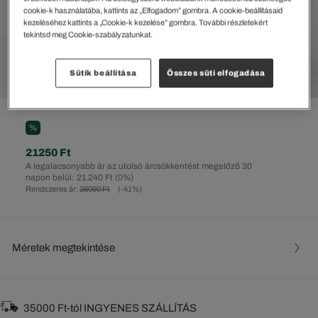
cookie-k használatába, kattints az „Elfogadom” gombra. A cookie-beállításaid
kezeléséhez kattints a „Cookie-k kezelése” gombra. További részletekért
tekintsd meg Cookie-szabályzatunkat.
Sütik beállítása
Összes süti elfogadása
%
21250 Ft
A legalacsonyabb ár az utolsó árcsökkentést megelőző 30
napon belül: 21.240 Ft
(0%)
Rendszeres ár:
36090 Ft
(-41%)
Méretek megtekintése
35000 Ft-tól INGYENES SZÁLLÍTÁS