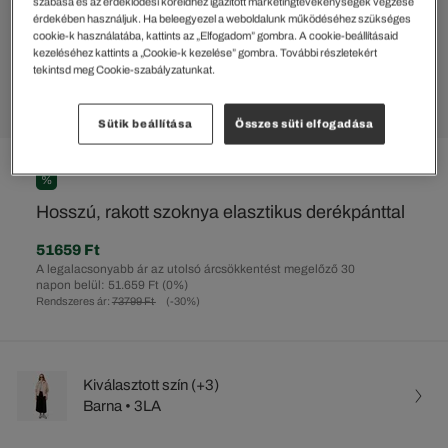
szabása és az érdeklődési köreidhez igazított marketingtevékenységek végzése
érdekében használjuk. Ha beleegyezel a weboldalunk működéséhez szükséges
cookie-k használatába, kattints az „Elfogadom” gombra. A cookie-beállításaid
kezeléséhez kattints a „Cookie-k kezelése” gombra. További részletekért
tekintsd meg Cookie-szabályzatunkat.
Sütik beállítása
Összes süti elfogadása
%
Hosszú, rakott szoknya elasztikus derékpánttal
51659 Ft
A legalacsonyabb ár az utolsó árcsökkentést megelőző 30
napon belül: 51.659 Ft
(0%)
Rendszeres ár:
73799 Ft
(-30%)
Kiválasztott szín (+3)
Barna • 3LA