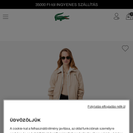
35000 Ft-tól INGYENES SZÁLLÍTÁS
Szezonális leárazás akár -40%!
0
Ingyenes visszaküldés!
Folytatás elfogadás nélkül
ÜDVÖZÖLJÜK
A cookie-kat a felhasználói élmény javítása, az oldal funkcióinak személyre