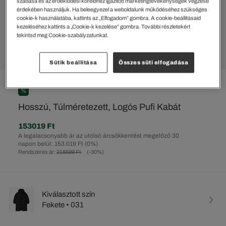
szabása és az érdeklődési köreidhez igazított marketingtevékenységek végzése
érdekében használjuk. Ha beleegyezel a weboldalunk működéséhez szükséges
cookie-k használatába, kattints az „Elfogadom” gombra. A cookie-beállításaid
kezeléséhez kattints a „Cookie-k kezelése” gombra. További részletekért
tekintsd meg Cookie-szabályzatunkat.
Sütik beállítása
Összes süti elfogadása
%
Hosszú, Túlméretezett, Logós Pufi Kabát
153019 Ft
A legalacsonyabb ár az utolsó árcsökkentést megelőző 30
napon belül: 153.019 Ft
(0%)
Rendszeres ár:
218599 Ft
(-30%)
Kiválasztott szín
Fekete • 031