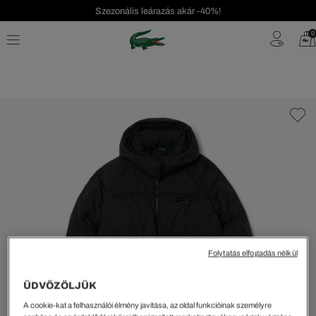
Szezonális leárazás akár -40%!
Ingyenes visszaküldés!
0
Folytatás elfogadás nélkül
ÜDVÖZÖLJÜK
A cookie-kat a felhasználói élmény javítása, az oldal funkcióinak személyre